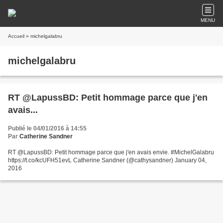
MENU
Accueil
» michelgalabru
michelgalabru
RT @LapussBD: Petit hommage parce que j'en
avais...
Publié le 04/01/2016 à 14:55
Par
Catherine Sandner
RT @LapussBD: Petit hommage parce que j'en avais envie. #MichelGalabru
https://t.co/kcUFH51evL Catherine Sandner (@cathysandner) January 04,
2016