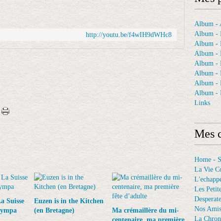
Album - A
Album - 
http://youtu.be/f4wIH9dWHc8
Album - 
Album - 
Album -
Album - 
Album -
Album - 
Links
Mes c
Home - 
La Vie C
L'echappé
Les Petit
Desperat
a Suisse
Euzen is in the Kitchen
Nos Ami
 sympa
(en Bretagne)
Ma crémaillère du mi-
La Chron
centenaire, ma première