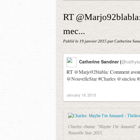
RT @Marjo92blabla: 
mec...
Publié le
19 janvier 2015
par Catherine San
Catherine Sandner (
@cathys
RT
@Marjo92blabla
: Comment avoir
@NouvelleStar
#Charles
@sinclou
#
January 19, 2015
Charles chante "Maybe I'm Amazed" de
Nouvelle Star 2015.