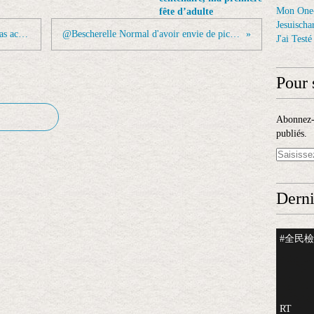
Mon One
fête d’adulte
Jesuischar
RT @LeVraiChef: L'homme qui n'a pas acheté...
@Bescherelle Normal d'avoir envie de picoler...
J'ai Test
Pour 
Abonnez-v
publiés.
Derni
#全民檢測
RT