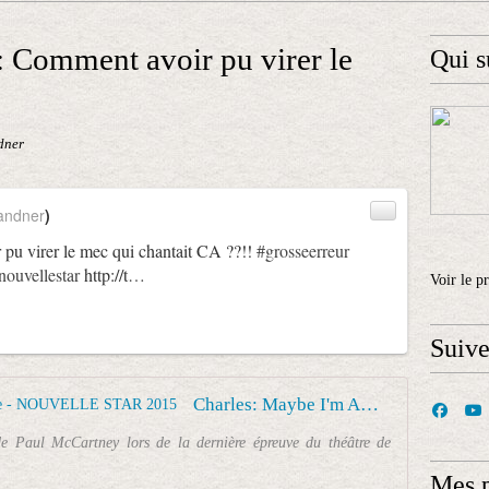
Comment avoir pu virer le
Qui s
dner
andner
)
 pu virer le mec qui chantait CA ??!!
#grosseerreur
nouvellestar
http://t
…
Voir le p
Suiv
Charles: Maybe I'm Amazed - Théâtre - NOUVELLE STAR 2015
 Paul McCartney lors de la dernière épreuve du théâtre de
Mes 