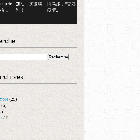
mpele:
加油，抗疫勝
情高漲，#香港
...
利！
疫情...
erche
rchives
mbre
(29)
(6)
2)
er
(1)