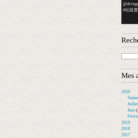
@drvngu
#社區普檢
Rech
Mes a
2020
Septe
Juillet
Juin
(
Févri
2019
2018
2017