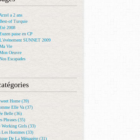
rzel a 2 ans
Best-of Turquie
Eté 2008
Euzen passe en CP
 L'événement SUNNET 2009
Ma Vie
 Mon Oeuvre
Nos Escapades
atégories
Sweet Home
(39)
omme Elle Va
(37)
e Belle
(36)
es Phrases
(35)
e Working Girls
(33)
s Les Hommes
(33)
ique De La Ménagère
(31)