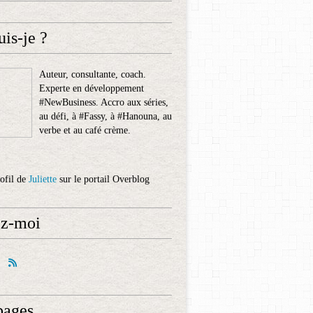
uis-je ?
Auteur, consultante, coach.
Experte en développement
#NewBusiness. Accro aux séries,
au défi, à #Fassy, à #Hanouna, au
verbe et au café crème.
rofil de
Juliette
sur le portail Overblog
ez-moi
pages