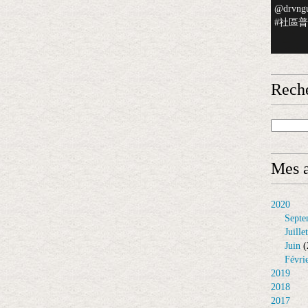
@drvngu
#社區普檢
Rech
Mes a
2020
Septe
Juillet
Juin
(
Févri
2019
2018
2017