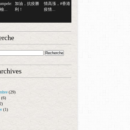
mpele:
加油，抗疫勝
情高漲，#香港
...
利！
疫情...
erche
rchives
mbre
(29)
(6)
2)
er
(1)