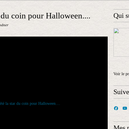
ar du coin pour Halloween....
Qui s
ndner
Voir le p
Suiv
Mes 