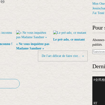
Mon One
Jesuischar
J'ai Test
Pour 
Le pré-ado, ce mutant
Abonnez-v
inconnu !
« Ne vous inquiétez pas
publiés.
Madame Sandner »
De l'art délicat de faire rire...
Derni
#全民檢測
RT