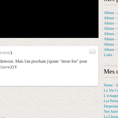
Album - A
Album - 
Album - 
Album - 
Album -
Album - 
Album -
Album - 
andner
)
Links
alloween. Mais l'an prochain j'ajoute "tireur fou" pour
vS51uvwZrY
Mes c
Home - 
La Vie C
L'echappé
Les Petit
Desperat
Nos Ami
La Chron