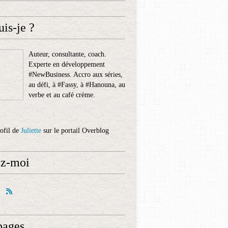
uis-je ?
Auteur, consultante, coach.
Experte en développement
#NewBusiness. Accro aux séries,
au défi, à #Fassy, à #Hanouna, au
verbe et au café crème.
rofil de
Juliette
sur le portail Overblog
ez-moi
pages