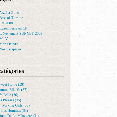
rzel a 2 ans
Best-of Turquie
Eté 2008
Euzen passe en CP
 L'événement SUNNET 2009
Ma Vie
 Mon Oeuvre
Nos Escapades
atégories
Sweet Home
(39)
omme Elle Va
(37)
e Belle
(36)
es Phrases
(35)
e Working Girls
(33)
s Les Hommes
(33)
ique De La Ménagère
(31)