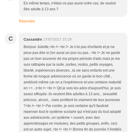
En même temps, n'étais-ce pas aussi notre cas, de vouloir
être adulte à 13 ans ?
Répondre
C
Cassandre
27/07/2017 15:29
Bonjour Juliette,<br /> <br /> Je n'ai pas d'enfants et je ne
peux pas dire si j'en aurai un jour ou pas...<br /> Je ne garde
pas un bon souvenir de ma propre période d'ado mais je me
suis rattrapée par la suite..sorties, restos, petits voyages,
liberté, expériences diverses...la vie sans enfants est une
forme de longue adolescence où on garde le bon côté ,
amélioré même car on a l'expérience et une certaine maturité
en ++..-)<br /> <br /> Qd je vois les ados d'aujourd'hui, je suis
assez effrayée..ils veulent être adultes à 13 ans, ..sexualité
précoce, alcool,...mais profitent ils vraiment de leur jeunesse
?<br /> <br /> Par contre, je suis certaine qu'il faudrait
repenser tout le système scolaire qui n'est pas du tout adapté
aux adolescents..un système + ouvert, avec des
apprentissages en modules, des petits groupes..enfin, ceci
est un autre sujet..<br /> <br /> Bonne fin de journée !! Amitiés