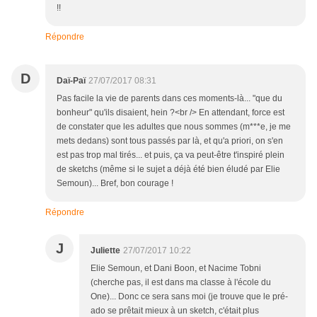
!!
Répondre
D
Daï-Paï
27/07/2017 08:31
Pas facile la vie de parents dans ces moments-là... "que du
bonheur" qu'ils disaient, hein ?<br /> En attendant, force est
de constater que les adultes que nous sommes (m***e, je me
mets dedans) sont tous passés par là, et qu'a priori, on s'en
est pas trop mal tirés... et puis, ça va peut-être t'inspiré plein
de sketchs (même si le sujet a déjà été bien éludé par Elie
Semoun)... Bref, bon courage !
Répondre
J
Juliette
27/07/2017 10:22
Elie Semoun, et Dani Boon, et Nacime Tobni
(cherche pas, il est dans ma classe à l'école du
One)... Donc ce sera sans moi (je trouve que le pré-
ado se prêtait mieux à un sketch, c'était plus