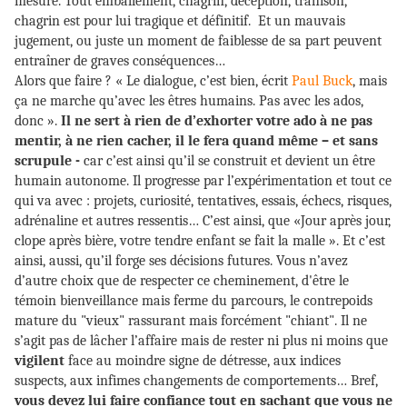
mesure. Tout emballement, chagrin, déception, trahison,
chagrin est pour lui tragique et définitif. Et un mauvais
jugement, ou juste un moment de faiblesse de sa part peuvent
entraîner de graves conséquences…
Alors que faire ? « Le dialogue, c’est bien, écrit
Paul Buck
, mais
ça ne marche qu’avec les êtres humains. Pas avec les ados,
donc ».
Il ne sert à rien de d’exhorter votre ado à ne pas
mentir, à ne rien cacher, il le fera quand même – et sans
scrupule -
car c’est ainsi qu’il se construit et devient un être
humain autonome. Il progresse par l’expérimentation et tout ce
qui va avec : projets, curiosité, tentatives, essais, échecs, risques,
adrénaline et autres ressentis… C’est ainsi, que «Jour après jour,
clope après bière, votre tendre enfant se fait la malle ». Et c’est
ainsi, aussi, qu’il forge ses décisions futures. Vous n’avez
d’autre choix que de respecter ce cheminement, d'être le
témoin bienveillance mais ferme du parcours, le contrepoids
mature du "vieux" rassurant mais forcément "chiant". Il ne
s’agit pas de lâcher l’affaire mais de rester ni plus ni moins que
vigilent
face au moindre signe de détresse, aux indices
suspects, aux infimes changements de comportements… Bref,
vous devez lui faire confiance tout en sachant que vous ne