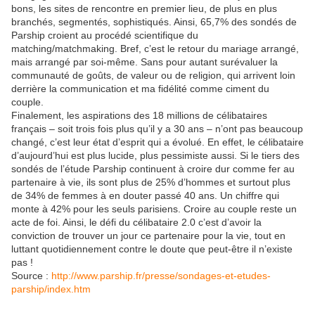
bons, les sites de rencontre en premier lieu, de plus en plus
branchés, segmentés, sophistiqués. Ainsi, 65,7% des sondés de
Parship croient au procédé scientifique du
matching/matchmaking. Bref, c’est le retour du mariage arrangé,
mais arrangé par soi-même. Sans pour autant surévaluer la
communauté de goûts, de valeur ou de religion, qui arrivent loin
derrière la communication et ma fidélité comme ciment du
couple.
Finalement, les aspirations des 18 millions de célibataires
français – soit trois fois plus qu’il y a 30 ans – n’ont pas beaucoup
changé, c’est leur état d’esprit qui a évolué. En effet, le célibataire
d’aujourd’hui est plus lucide, plus pessimiste aussi. Si le tiers des
sondés de l’étude Parship continuent à croire dur comme fer au
partenaire à vie, ils sont plus de 25% d’hommes et surtout plus
de 34% de femmes à en douter passé 40 ans. Un chiffre qui
monte à 42% pour les seuls parisiens. Croire au couple reste un
acte de foi. Ainsi, le défi du célibataire 2.0 c’est d’avoir la
conviction de trouver un jour ce partenaire pour la vie, tout en
luttant quotidiennement contre le doute que peut-être il n’existe
pas !
Source :
http://www.parship.fr/presse/sondages-et-etudes-
parship/index.htm