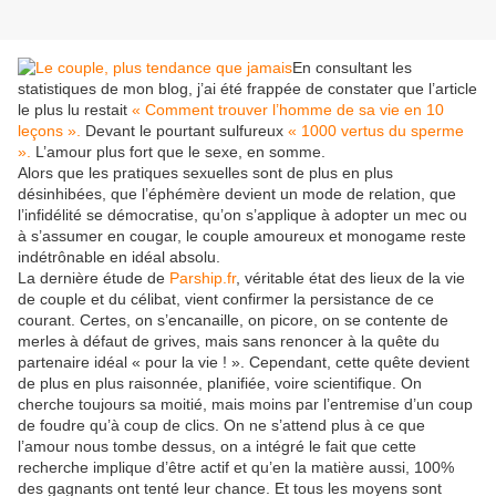
En consultant les
statistiques de mon blog, j’ai été frappée de constater que l’article
le plus lu restait
« Comment trouver l’homme de sa vie en 10
leçons ».
Devant le pourtant sulfureux
« 1000 vertus du sperme
».
L’amour plus fort que le sexe, en somme.
Alors que les pratiques sexuelles sont de plus en plus
désinhibées, que l’éphémère devient un mode de relation, que
l’infidélité se démocratise, qu’on s’applique à adopter un mec ou
à s’assumer en cougar, le couple amoureux et monogame reste
indétrônable en idéal absolu.
La dernière étude de
Parship.fr
, véritable état des lieux de la vie
de couple et du célibat, vient confirmer la persistance de ce
courant. Certes, on s’encanaille, on picore, on se contente de
merles à défaut de grives, mais sans renoncer à la quête du
partenaire idéal « pour la vie ! ». Cependant, cette quête devient
de plus en plus raisonnée, planifiée, voire scientifique. On
cherche toujours sa moitié, mais moins par l’entremise d’un coup
de foudre qu’à coup de clics. On ne s’attend plus à ce que
l’amour nous tombe dessus, on a intégré le fait que cette
recherche implique d’être actif et qu’en la matière aussi, 100%
des gagnants ont tenté leur chance. Et tous les moyens sont