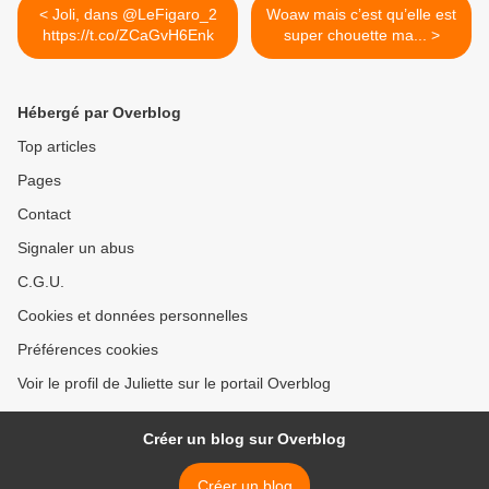
< Joli, dans @LeFigaro_2
Woaw mais c’est qu’elle est
https://t.co/ZCaGvH6Enk
super chouette ma... >
Hébergé par Overblog
Top articles
Pages
Contact
Signaler un abus
C.G.U.
Cookies et données personnelles
Préférences cookies
Voir le profil de Juliette sur le portail Overblog
Créer un blog sur Overblog
Créer un blog