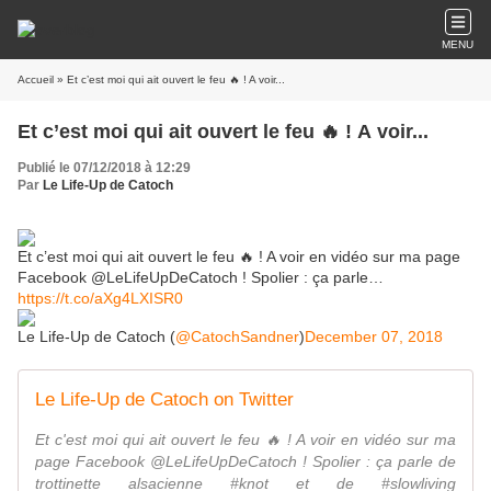
MENU
Accueil
» Et c’est moi qui ait ouvert le feu 🔥 ! A voir...
Et c’est moi qui ait ouvert le feu 🔥 ! A voir...
Publié le 07/12/2018 à 12:29
Par
Le Life-Up de Catoch
Et c’est moi qui ait ouvert le feu 🔥 ! A voir en vidéo sur ma page
Facebook @LeLifeUpDeCatoch ! Spolier : ça parle…
https://t.co/aXg4LXISR0
Le Life-Up de Catoch (
@CatochSandner
)
December 07, 2018
Le Life-Up de Catoch on Twitter
Et c'est moi qui ait ouvert le feu 🔥 ! A voir en vidéo sur ma
page Facebook @LeLifeUpDeCatoch ! Spolier : ça parle de
trottinette alsacienne #knot et de #slowliving