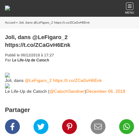
MENU
Accueil
» Joli, dans @LeFigaro_2 https://t.co/ZCaGvH6Enk
Joli, dans @LeFigaro_2
https://t.co/ZCaGvH6Enk
Publié le 06/12/2018 à 17:27
Par
Le Life-Up de Catoch
Joli, dans
@LeFigaro_2
https://t.co/ZCaGvH6Enk
Le Life-Up de Catoch (
@CatochSandner
)
December 06, 2018
Partager