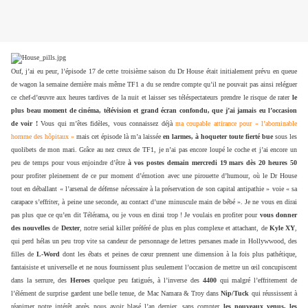
Ouf, j’ai eu peur, l’épisode 17 de cette troisième saison du Dr House était initialement prévu en queue
de wagon la semaine dernière mais même TF1 a du se rendre compte qu’il ne pouvait pas ainsi reléguer
ce chef-d’œuvre aux heures tardives de la nuit et laisser ses téléspectateurs prendre le risque de rater
le
plus beau moment de cinéma, télévision et grand écran confondu, que j’ai jamais eu l’occasion
de voir !
Vous qui m’êtes fidèles, vous connaissez déjà
ma coupable attirance pour « l’abominable
homme des hôpitaux »
mais cet épisode là m’a laissée
en larmes, à hoqueter toute fierté bue
sous les
quolibets de mon mari. Grâce au nez creux de TF1, je n’ai pas encore loupé le coche et j’ai encore un
peu de temps pour vous enjoindre d’être
à vos postes demain mercredi 19 mars dès 20 heures 50
pour profiter pleinement de ce pur moment d’émotion avec une pirouette d’humour, où le Dr House
tout en déballant « l’arsenal de défense nécessaire à la préservation de son capital antipathie » voie « sa
carapace s’effriter, à peine une seconde, au contact d’une minuscule main de bébé ». Je ne vous en dirai
pas plus que ce qu’en dit Télérama, ou je vous en dirai trop ! Je voulais en profiter pour
vous donner
des nouvelles
de
Dexter
, notre serial killer préféré de plus en plus complexe et attachant, de
Kyle XY
,
qui perd hélas un peu trop vite sa candeur de personnage de lettres persanes made in Hollywwood, des
filles de
L-Word
dont les ébats et peines de cœur prennent une dimension à la fois plus pathétique,
fantaisiste et universelle et ne nous fournissent plus seulement l’occasion de mettre un œil concupiscent
dans la serrure, des
Heroes
quelque peu fatigués, à l’inverse des
4400
qui malgré l’effritement de
l’élément de surprise gardent une belle tenue, de Mac Namara & Troy dans
Nip/Tuck
qui réussissent à
réanimer notre intérêt après nous avoir blasé l’an dernier, sans compter
les nouveaux venus, les