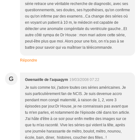
série retrace une véritable recherche de diagnostic, avec ses
questionnements, ses doutes, ses hypothèses, qu'on confirme
ou qu'on infirme par des examens...Ca change des séries où
en voyant un patient à 10 m, le médecin est capable de
détecter une anomalie congénitale du ventricule gauche...Et
autre côté sympa de Dr House : mon mari adore cette série,
peut-être plus que moi. Alors pour une fois, on n'a pas à se
battre pour savoir qui va maîtriser la télécommande.
Répondre
G
Gwenaëlle de l'aquagym
19/03/2008 07:22
Je suis comme toi, j'adore toutes ces séries américaines. Je
suis particulièrement fan de NCIS. Je suis devenue accro
pendant mon congé maternité, à raison de 1, 2, vore 3
épisodes par jour.Dr House, je ne connaissais pas avant que
tu m'en parles, et notamment de l'épisode cité dans ton article.
J'ai hâte d'être à ce soir pour enfin mettre des images sur ce
que tu m'as raconté. Vive les séries qui vident la tête, après
une journée harassante de métro, boulot, métro, nounou,
école, bain, diner, histoires, coucher des filles.. !