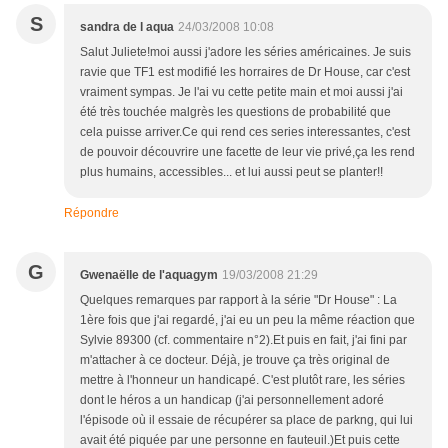
S
sandra de l aqua
24/03/2008 10:08
Salut Juliete!moi aussi j'adore les séries américaines. Je suis
ravie que TF1 est modifié les horraires de Dr House, car c'est
vraiment sympas. Je l'ai vu cette petite main et moi aussi j'ai
été très touchée malgrès les questions de probabilité que
cela puisse arriver.Ce qui rend ces series interessantes, c'est
de pouvoir découvrire une facette de leur vie privé,ça les rend
plus humains, accessibles... et lui aussi peut se planter!!
Répondre
G
Gwenaëlle de l'aquagym
19/03/2008 21:29
Quelques remarques par rapport à la série "Dr House" : La
1ère fois que j'ai regardé, j'ai eu un peu la même réaction que
Sylvie 89300 (cf. commentaire n°2).Et puis en fait, j'ai fini par
m'attacher à ce docteur. Déjà, je trouve ça très original de
mettre à l'honneur un handicapé. C'est plutôt rare, les séries
dont le héros a un handicap (j'ai personnellement adoré
l'épisode où il essaie de récupérer sa place de parkng, qui lui
avait été piquée par une personne en fauteuil.)Et puis cette