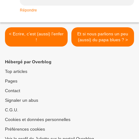
Répondre
< Ecrire, c’est (aussi) l’enfer
Et si nous parlions un peu
!
(aussi) du papa blues ? >
Hébergé par Overblog
Top articles
Pages
Contact
Signaler un abus
C.G.U.
Cookies et données personnelles
Préférences cookies
Voir le profil de Juliette sur le portail Overblog