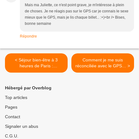
Mais ma Juliette, ce n'est point grave, je m'intéresse à plein
de choses. Je ne réagis pas sur le GPS car je connais le sexe
mieux que le GPS, mais je lis chaque billet... :+)<br /> Bises,
bonne semaine
Répondre
< Séjour bien-être à 3
Comment je me suis
heures de Paris :
réconciliée avec le GPS… >
Découvrez le charme
discret, paisible et raffiné du
Luxembourg
Hébergé par Overblog
Top articles
Pages
Contact
Signaler un abus
C.G.U.