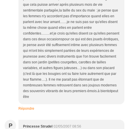
que cela puisse arriver après plusieurs mois de vie
sentimentale partagée,la taille du sex du male : je pense que
les femmes n'y accordent pas d'importance quand elles en
parlent avec leur amant........je ne suis pas sur qu'elles disent
la même chose quand elles en parlent entre
confidentes..........et je crois qu'elles disent ce qu'elles pensent
dans ces deux occasionspour ce qui est des jouets érotiques,
je pense avoir été suffisement intime avec plusieurs femmes
qui m'ont très simplement parlées de leurs expériences de
jeunesse avec divers instruments que l'on trouve facilement
dans son jardin (petites courgettes, carottes de tailles
variables, et autres figues juteuses....) ou dans son placard
(c'est là que les bougies ont su faire luire autrement que par
leur flamme.....). Il ne me parait pas étonnant que de
nombreuses femmes retrouvent dans ses joujous modernes
des souvenirs vibrants de leurs premiers émois.à bientotpeut
être
Répondre
P
Princesse Strudel
02/05/2007 08:56