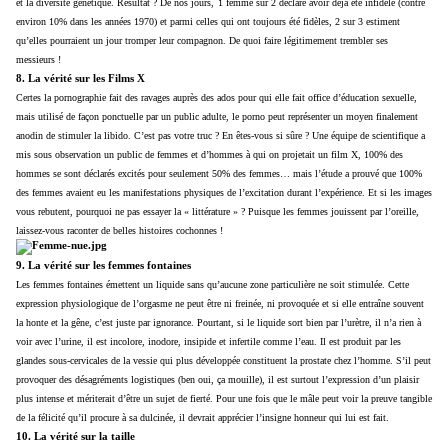
et la diversité génétique. Résultat ? De nos jours,
1 femme sur 2 déclare avoir déjà été infidèle (contre
environ 10% dans les années 1970) et parmi celles qui ont toujours été fidèles, 2 sur 3 estiment
qu’elles pourraient un jour tromper leur compagnon. De quoi faire légitimement trembler ses
messieurs !
8. La vérité sur les Films X
Certes la pornographie fait des ravages auprès des ados pour qui elle fait office d’éducation sexuelle,
mais utilisé de façon ponctuelle par un public adulte, le porno peut représenter un moyen finalement
anodin de stimuler la libido. C’est pas votre truc ? En êtes-vous si sûre ? Une équipe de scientifique a
mis sous observation un public de femmes et d’hommes à qui on projetait un film X, 100% des
hommes se sont déclarés excités pour seulement 50% des femmes… mais l’étude a prouvé que 100%
des femmes avaient eu les manifestations physiques de l’excitation durant l’expérience. Et si les images
vous rebutent, pourquoi ne pas essayer la « littérature » ? Puisque les femmes jouissent par l’oreille,
laissez-vous raconter de belles histoires cochonnes !
9. La vérité sur les femmes fontaines
Les femmes fontaines émettent un liquide sans qu’aucune zone particulière ne soit stimulée. Cette
expression physiologique de l’orgasme ne peut être ni freinée, ni provoquée et si elle entraîne souvent
la honte et la gêne, c’est juste par ignorance. Pourtant, si le liquide sort bien par l’urètre, il n’a rien à
voir avec l’urine, il est incolore, inodore, insipide et infertile comme l’eau. Il est produit par les
glandes sous-cervicales de la vessie qui plus développée constituent la prostate chez l’homme. S’il peut
provoquer des désagréments logistiques (ben oui, ça mouille), il est surtout l’expression d’un plaisir
plus intense et mériterait d’être un sujet de fierté. Pour une fois que le mâle peut voir la preuve tangible
de la félicité qu’il procure à sa dulcinée, il devrait apprécier l’insigne honneur qui lui est fait.
10. La vérité sur la taille