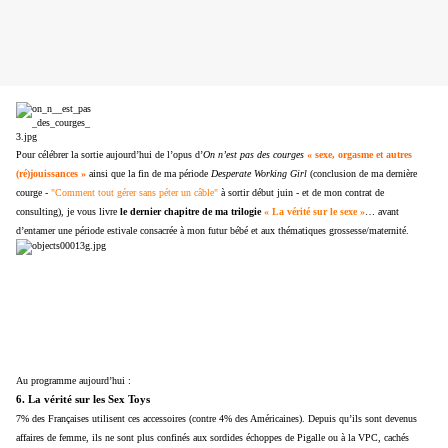
Pour célébrer la sortie aujourd’hui de l’opus d’
On n’est pas des courges
« sexe, orgasme et autres
(ré)jouissances »
ainsi que la fin de ma période
Desperate Working Girl
(conclusion de ma dernière
courge -
"Comment tout gérer sans péter un câble"
à sortir début juin - et de mon contrat de
consulting), je vous livre
le dernier chapitre de ma trilogie
« La vérité sur le sexe »
… avant
d’entamer une période estivale consacrée à mon futur bébé et aux thématiques grossesse/maternité.
Au programme aujourd’hui :
6. La vérité sur les Sex Toys
7% des Françaises utilisent ces accessoires (contre 4% des Américaines). Depuis qu’ils sont devenus
affaires de femme, ils ne sont plus confinés aux sordides échoppes de Pigalle ou à la VPC, cachés