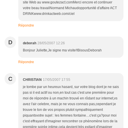
site Web au www.goutezact.comMerci encore et continuer
votre beau travailNormand Michaudopportunité d'affaire ACT
DRINKwww.drinkactweb.com/ciel
Répondre
D
deborah
28/05/2007 12:26
Bonjour Juliette,Je signe ma visite!!BisousDeborah
Répondre
C
CHRISTIAN
17/05/2007 17:55
je tombe par un heureux hasard, sur votre blog dont je ne sais
pas si il est actif ou non,en tout cas c'est une première pour
moi de répondre à un machin trouvé en rôdant sur internet,vs
avez l'air celebre, mais je ne vous connais pas,cependant je
trouve le ton de vos propos plutot sympathiquement
piquantsvotre sujet : les femmes fontaine....c'est ça?pour moi
c'est effrayant d'imaginer rencontrer ce phénomène lors de la
première soirée intime,cela devient très exitant d'imaginer