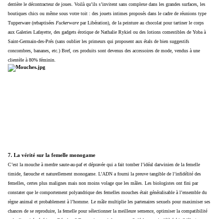
derrière le décontracteur de joues. Voilà qu’ils s’invitent sans complexe dans les grandes surfaces, les
boutiques chics ou même sous votre toit : des jouets intimes proposés dans le cadre de réunions type
Tupperware (rebaptisées
Fuckerware
par Libération), de la peinture au chocolat pour tartiner le corps
aux Galeries Lafayette, des gadgets érotique de Nathalie Rykiel ou des lotions comestibles de Yoba à
Saint-Germain-des-Prés (sans oublier les primeurs qui proposent aux étals de bien suggestifs
concombres, bananes, etc.) Bref, ces produits sont devenus des accessoires de mode, vendus à une
clientèle à 80% féminin.
7. La vérité sur la femelle monogame
C’est la mouche à merdre saute-au-paf et dépravée qui a fait tomber l’idéal darwinien de la femelle
timide, farouche et naturellement monogame. L’ADN a fourni la preuve tangible de l’infidélité des
femelles, certes plus malignes mais non moins volage que les mâles. Les biologistes ont fini par
constater que le comportement polyandrique des femelles mouches était généralisable à l’ensemble du
règne animal et probablement à l’homme. Le mâle multiplie les partenaires sexuels pour maximiser ses
chances de se reproduire, la femelle pour sélectionner la meilleure semence, optimiser la compatibilité