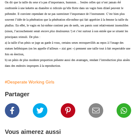
On dit que la taille du sexe n’a pas d’importance, hummm… Seules celles qui n’ont jamais été
confrontée à une kekette au diamètre si ridicule qu’elle flotte dans un vagin bien dilaté peuvent le
prétendre. Il convient cependant de ne pas surestimer l’importance de l’instrument. C’est bien plus
souvent l’idée de la pénétration que la pénétration elle-même qui fait apprécier à la femme la taille du
phallus. En effet, le vagin en lui-même contient peu de nerfs, ses parois sont relativement insensibles
(sinon, l’accouchement serait
encore plus
douloureux !) et c’est surtout à son entrée que se situent les
principaux stimuli. De plus :
a) la taille d’un pénis se juge au garde à vous, certains sexes recroquevillés au repos à l’image des
statues helléniques (on les appelle d’ailleurs « zizi grec ») prennent une taille tout à fait respectable une
fois en érection,
b) un pénis de plus modeste proportion présente aussi des avantages, rendant l’introduction plus aisées
dans des endroits impropres à la reproduction.
#Desperate Working Girls
Partager
Vous aimerez aussi