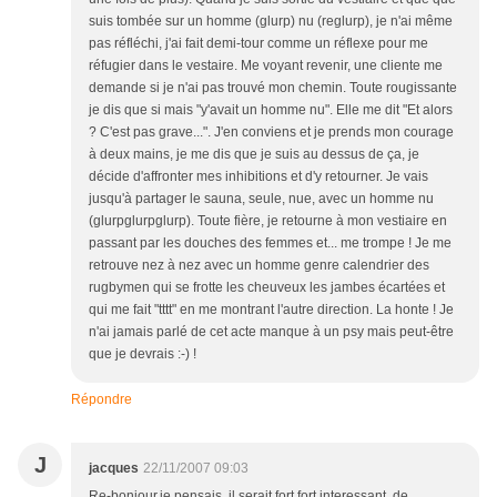
suis tombée sur un homme (glurp) nu (reglurp), je n'ai même
pas réfléchi, j'ai fait demi-tour comme un réflexe pour me
réfugier dans le vestaire. Me voyant revenir, une cliente me
demande si je n'ai pas trouvé mon chemin. Toute rougissante
je dis que si mais "y'avait un homme nu". Elle me dit "Et alors
? C'est pas grave...". J'en conviens et je prends mon courage
à deux mains, je me dis que je suis au dessus de ça, je
décide d'affronter mes inhibitions et d'y retourner. Je vais
jusqu'à partager le sauna, seule, nue, avec un homme nu
(glurpglurpglurp). Toute fière, je retourne à mon vestiaire en
passant par les douches des femmes et... me trompe ! Je me
retrouve nez à nez avec un homme genre calendrier des
rugbymen qui se frotte les cheuveux les jambes écartées et
qui me fait "tttt" en me montrant l'autre direction. La honte ! Je
n'ai jamais parlé de cet acte manque à un psy mais peut-être
que je devrais :-) !
Répondre
J
jacques
22/11/2007 09:03
Re-bonjour,je pensais, il serait fort fort interessant, de