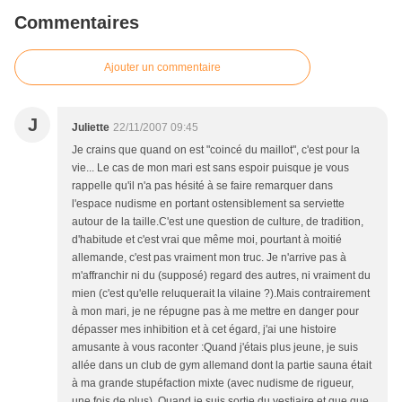
Commentaires
Ajouter un commentaire
J
Juliette
22/11/2007 09:45
Je crains que quand on est "coincé du maillot", c'est pour la
vie... Le cas de mon mari est sans espoir puisque je vous
rappelle qu'il n'a pas hésité à se faire remarquer dans
l'espace nudisme en portant ostensiblement sa serviette
autour de la taille.C'est une question de culture, de tradition,
d'habitude et c'est vrai que même moi, pourtant à moitié
allemande, c'est pas vraiment mon truc. Je n'arrive pas à
m'affranchir ni du (supposé) regard des autres, ni vraiment du
mien (c'est qu'elle reluquerait la vilaine ?).Mais contrairement
à mon mari, je ne répugne pas à me mettre en danger pour
dépasser mes inhibition et à cet égard, j'ai une histoire
amusante à vous raconter :Quand j'étais plus jeune, je suis
allée dans un club de gym allemand dont la partie sauna était
à ma grande stupéfaction mixte (avec nudisme de rigueur,
une fois de plus). Quand je suis sortie du vestiaire et que que