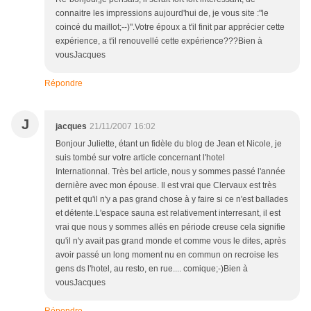
connaitre les impressions aujourd'hui de, je vous site :"le
coincé du maillot;--)".Votre époux a t'il finit par apprécier cette
expérience, a t'il renouvellé cette expérience???Bien à
vousJacques
Répondre
J
jacques
21/11/2007 16:02
Bonjour Juliette, étant un fidèle du blog de Jean et Nicole, je
suis tombé sur votre article concernant l'hotel
Internationnal. Très bel article, nous y sommes passé l'année
dernière avec mon épouse. Il est vrai que Clervaux est très
petit et qu'il n'y a pas grand chose à y faire si ce n'est ballades
et détente.L'espace sauna est relativement interresant, il est
vrai que nous y sommes allés en période creuse cela signifie
qu'il n'y avait pas grand monde et comme vous le dites, après
avoir passé un long moment nu en commun on recroise les
gens ds l'hotel, au resto, en rue.... comique;-)Bien à
vousJacques