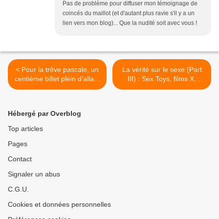
Pas de problème pour diffuser mon témoignage de
coincés du maillot (et d'autant plus ravie s'il y a un
lien vers mon blog)... Que la nudité soit avec vous !
< Pour la trêve pascale, un
La vérité sur le sexe (Part
centième billet plein d’allant
III) : Sex Toys, films X,
et d’optimisme…
monogamie féminine,
fontainisme et taille du
sexe. >
Hébergé par Overblog
Top articles
Pages
Contact
Signaler un abus
C.G.U.
Cookies et données personnelles