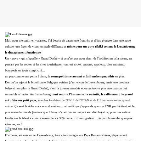
Moi, pour me sentir en vacances, j’ai besoin de passer une frontière et d’être plongée dans une autre
culture, une façon de vivre, un parlé différents et
même pour un pays rikiki comme le Luxembourg,
le dépaysement fonctionne.
Un « pays » qui s’appelle « Grand Duché » et ce n’est pas pour rien : de l’architecture à la nature, en
passant par les routes et les sites touristiques, tout est nickel, propret, spacieux, bien entretenu,
bourgeois en toute simplicité…
un peu comme une petite Suisse, le
cosmopolitisme assumé
et la
franche sympathie
en plus.
Dès qu’on rejoint la brouillonne Belgique voisine (c’est encore le Luxembourg, mais une province
belge et non plus le Grand Duché), c’est la joyeuse anarchie et on ne trouve plus une maison qui
ressemble à l’autre. Au Luxembourg,
tout respire l’harmonie, la sérénité, le raffinement, le grand
art d’être un petit pays
, membre
fondateur de l'ONU, de l'OTAN et de l'Union européenne quand
même.
Ça sent le riche mais avec discrétion… et voilà que j’apprends que son PNB par habitant est le
plus élevé du monde (curieux que Johnny n’y ait pas encore jeté son dévolu) et ce, pour une nation
fondée sur le talent à « vivre ensemble » à 36% de taux d’immigration... de quoi bousculer quelques
idées reçues !
D’ailleurs, en arrivant au Luxembourg,
tour à tour intégré aux Pays Bas autrichiens, département