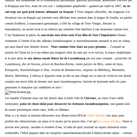
français, état indépendant de la confédération germanique, garnison prussienne, ardemment convoité par
la Belgique une fois, avant de voir son « indépendante perpétuelle » garantie par traité en 1867,
on ne
sait trop sur quel pied danser, allemand ou français ?
Trois langues officielles, des magasins à la
devanture tout en français qui jouxtent ceux affichant leurs promos dans la langue de Goethe, un patelin
comme Eselborn, à consonance germanique, à côté du village de Trois Vierges, fleurant la
francophonie, un accent local et un dialecte qui semblent bien familiers à une alsacienne comme moi…
C’est finalement la photo du
souverain tout droit sorti d’un film de Sissi l’Impératrice
trônant
sobrement à l’entrée d’un des châteaux luxembourgeois si merveilleusement restaurés et mis en valeur,
qui aura chassé mes derniers doutes :
Nous sommes bien dans un pays germain
… Comparé au
portrait de Chirac (et je n’ose même pas imaginer celui du nain qui va le suivre), la classe cinéphilique
et le port altier de
son altesse royale Henri Ier
de Luxembourg
(de son nom complet :
grand-duc de
Luxembourg, duc de Nassau, prince de Bourbon-Parme, comte palatin du Rhin, comte de Sayn,
Königstein, Katzenelnbogen et Diez, vicomte de Hammerstein, seigneur de Mahlberg, Wiesbaden,
Idstein, Merenberg, Limburg et Eppstein
mais ça fait un peu chargé sur la carte de visite)
m’ont donné
soudain une envie folle de devenir moi aussi luxembourgeoise, histoire de fusionner enfin les parts
germaines et françaises qui cohabitent en moi !
Les hasards d’Internet nous ont fait atterrir dans la belle ville de
Clervaux
, au creux d’une vallée
verdoyante,
point de chute idéal pour découvrir les Ardennes luxembourgeoises
, une grande toile
de routes pittoresques entres eaux, forêts et châteaux.
Mais si j’ai choisi la formule découverte avec dîners/soins/SPA de
l’hôtel Koener
c’est aussi pour
profiter des infrastructures sur place et le moins qu’on puisse dire, c’est qu’
on n’a pas été déçu
. Outre la
piscine avec jacuzzi, cascades et trombes d’eau, la salle de sport jouxtant un espace relaxation untra-
confortable, l’hôtel propose dans un complexe sauna/hammam/douche à thème/caverne saline… comme