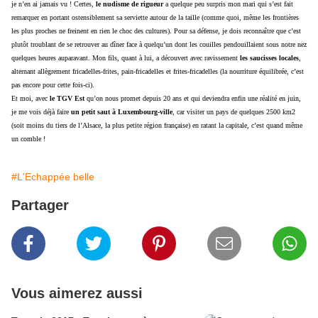
je n’en ai jamais vu ! Certes,
le nudisme de rigueur
a quelque peu surpris mon mari qui s’est fait
remarquer en portant ostensiblement sa serviette autour de la taille (comme quoi, même les frontières
les plus proches ne freinent en rien le choc des cultures). Pour sa défense, je dois reconnaître que c’est
plutôt troublant de se retrouver au dîner face à quelqu’un dont les couilles pendouillaient sous notre nez
quelques heures auparavant. Mon fils, quant à lui, a découvert avec ravissement
les saucisses locales
,
alternant allègrement fricadelles-frites, pain-fricadelles et frites-fricadelles (la nourriture équilibrée, c’est
pas encore pour cette fois-ci).
Et moi, avec
le TGV Est
qu’on nous promet depuis 20 ans et qui deviendra enfin une réalité en juin,
je me vois déjà faire
un petit saut à Luxembourg-ville
, car visiter un pays de quelques 2500 km2
(soit moins du tiers de l’Alsace, la plus petite région française) en ratant la capitale, c’est quand même
un comble !
#L'Echappée belle
Partager
Vous aimerez aussi