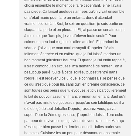
choisi ensemble le moment de faire cet enfant, je ne l'avais
pas piégé. Ca faisait quelques années qu'on vivait ensemble,
on s'était marié pour faire un enfant... donc il attendait
vraiment cet enfant.Bref, le soir en question, je suis partie en
claquant la porte et en pleurant. Et j'ai passé un certain temps
à me dire que "tant pis, je vais l'élever toute seule". Pour
calmer un peu tout ça, je suis allée au ciné. Et pendant la
séance, j'ai vu que mon mari essayait d'appeler. J'étais
tellement énervée et en colère, que je l'ai laissé mariner un
bon moment (plusieurs heures). Et quand je l'ai enfin rappelé,
il s'est confondu en excuses, m'a demandé de rentrer... on a
beaucoup parlé. Suite à cette soirée, tout est rentré dans
l'ordre. Il est redevenu celui que je connaissais.Je pense que
ce qui s'est joué pour lui, sans qu'il en prenne conscience, ce
sont toutes ces peurs que tu évoques, et plus particulièrement
le fait de pouvoir assumer financièrement un enfant. Sauf qu'il
n'avait pas mis le doigt dessus, jusqu'au soir fatiditque où il a
été obligé de tout déballer.Depuis, rassurez-vous, ça va
super. Pour la 2ème grossesse, j'appréhendais la 1ère écho
par peur de revivre ce que je viens de vous raconter. Mais ça
s'est super bien passé.Un dernier conseil : faites parler vos
hommes. Cuisinez-les un peu pour désamorcer ensemble