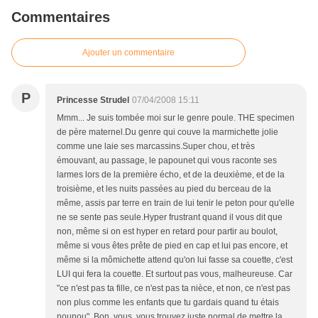
Commentaires
Ajouter un commentaire
P
Princesse Strudel
07/04/2008 15:11
Mmm... Je suis tombée moi sur le genre poule. THE specimen
de père maternel.Du genre qui couve la marmichette jolie
comme une laie ses marcassins.Super chou, et très
émouvant, au passage, le papounet qui vous raconte ses
larmes lors de la première écho, et de la deuxième, et de la
troisième, et les nuits passées au pied du berceau de la
même, assis par terre en train de lui tenir le peton pour qu'elle
ne se sente pas seule.Hyper frustrant quand il vous dit que
non, même si on est hyper en retard pour partir au boulot,
même si vous êtes prête de pied en cap et lui pas encore, et
même si la mômichette attend qu'on lui fasse sa couette, c'est
LUI qui fera la couette. Et surtout pas vous, malheureuse. Car
"ce n'est pas ta fille, ce n'est pas ta nièce, et non, ce n'est pas
non plus comme les enfants que tu gardais quand tu étais
nounou". Bon, vous, vous trouvez juste normal de mettre la