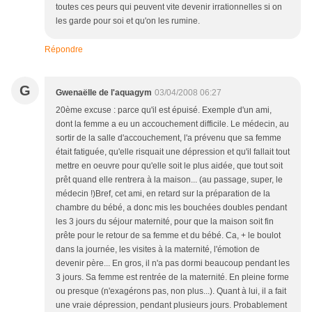
toutes ces peurs qui peuvent vite devenir irrationnelles si on
les garde pour soi et qu'on les rumine.
Répondre
G
Gwenaëlle de l'aquagym
03/04/2008 06:27
20ème excuse : parce qu'il est épuisé. Exemple d'un ami,
dont la femme a eu un accouchement difficile. Le médecin, au
sortir de la salle d'accouchement, l'a prévenu que sa femme
était fatiguée, qu'elle risquait une dépression et qu'il fallait tout
mettre en oeuvre pour qu'elle soit le plus aidée, que tout soit
prêt quand elle rentrera à la maison... (au passage, super, le
médecin !)Bref, cet ami, en retard sur la préparation de la
chambre du bébé, a donc mis les bouchées doubles pendant
les 3 jours du séjour maternité, pour que la maison soit fin
prête pour le retour de sa femme et du bébé. Ca, + le boulot
dans la journée, les visites à la maternité, l'émotion de
devenir père... En gros, il n'a pas dormi beaucoup pendant les
3 jours. Sa femme est rentrée de la maternité. En pleine forme
ou presque (n'exagérons pas, non plus...). Quant à lui, il a fait
une vraie dépression, pendant plusieurs jours. Probablement