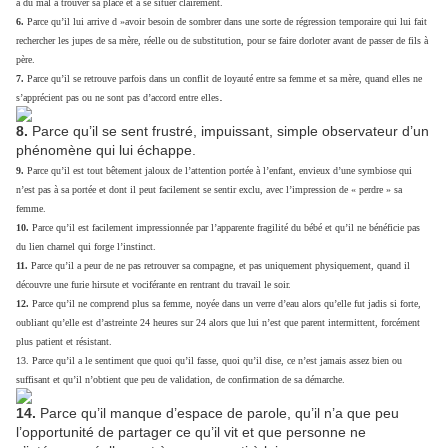
a du mal à trouver sa place et à se situer clairement.
6.
Parce qu’il lui arrive d »avoir besoin de sombrer dans une sorte de régression temporaire qui lui fait
rechercher les jupes de sa mère, réelle ou de substitution, pour se faire dorloter avant de passer de fils à
père.
7.
Parce qu’il se retrouve parfois dans un conflit de loyauté entre sa femme et sa mère, quand elles ne
.
s’apprécient pas ou ne sont pas d’accord entre elles
8.
Parce qu’il se sent frustré, impuissant, simple observateur d’un
phénomène qui lui échappe.
9.
Parce qu’il est tout bêtement jaloux de l’attention portée à l’enfant, envieux d’une symbiose qui
n’est pas à sa portée et dont il peut facilement se sentir exclu, avec l’impression de « perdre » sa
femme.
10.
Parce qu’il est facilement impressionnée par l’apparente fragilité du bébé et qu’il ne bénéficie pas
du lien charnel qui forge l’instinct.
11.
Parce qu’il a peur de ne pas retrouver sa compagne, et pas uniquement physiquement, quand il
découvre une furie hirsute et vociférante en rentrant du travail le soir.
12.
Parce qu’il ne comprend plus sa femme, noyée dans un verre d’eau alors qu’elle fut jadis si forte,
oubliant qu’elle est d’astreinte 24 heures sur 24 alors que lui n’est que parent intermittent, forcément
plus patient et résistant.
13. Parce qu’il a le sentiment que quoi qu’il fasse, quoi qu’il dise, ce n’est jamais assez bien ou
suffisant et qu’il n’obtient que peu de validation, de confirmation de sa démarche.
14.
Parce qu’il manque d’espace de parole, qu’il n’a que peu
l’opportunité de partager ce qu’il vit et que personne ne