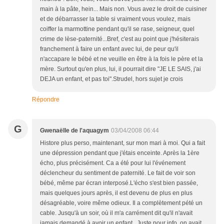
main à la pâte, hein... Mais non. Vous avez le droit de cuisiner
et de débarrasser la table si vraiment vous voulez, mais
coiffer la marmottine pendant qu'il se rase, seigneur, quel
crime de lèse-paternité...Bref, c'est au point que j'hésiterais
franchement à faire un enfant avec lui, de peur qu'il
n'accapare le bébé et ne veuille en être à la fois le père et la
mère. Surtout qu'en plus, lui, il pourrait dire "JE LE SAIS, j'ai
DEJA un enfant, et pas toi".Strudel, hors sujet je crois
Répondre
G
Gwenaëlle de l'aquagym
03/04/2008 06:44
Histore plus perso, maintenant, sur mon mari à moi. Qui a fait
une dépression pendant que j'étais enceinte. Après la 1ère
écho, plus précisément. Ca a été pour lui l'événement
déclencheur du sentiment de paternité. Le fait de voir son
bébé, même par écran interposé.L'écho s'est bien passée,
mais quelques jours après, il est devenu de plus en plus
désagréable, voire même odieux. Il a complètement pété un
cable. Jusqu'à un soir, où il m'a carrément dit qu'il n'avait
jamais demandé à avoir un enfant...Juste pour info, on avait