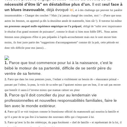
nécessité d’être là" en déstabilise plus d’un.
Il est s
eul face à
un blues inavouable
, déjà évoqué
ici
, et à des challenge qui peuvent lui paraître
insurmontables « Changer des couches ? Mais j’ai jamais changé des couches, moi ! » (Parce que nous
autres les femmes, on apprend ça dès la deuxième année de maternelle, bien sûr !). Il traverse lui-même
un processus auquel nulle expérience empirique ne l’a préparé
, obligé de "subir avec impuissance
le résultat d'un grand moment de puissance", comme le disait si bien mon fidèle DPL. Nous autres
femmes nous plaignons d'être si peu préparées à l'après-accouchement mais eux le sont encore bien
moins, ils font juste partie des "suggestions d'accompagnement" comme dit la pub, cette période est
donc très difficile pour eux (aussi)...
1.
Parce que tout commence pour lui à la naissance, c'est le
bébé le moteur de sa partenité, difficile de se sentir père du
ventre de sa femme.
2.
Parce que dans les tous premiers jours, l’enfant a visiblement un besoin de « réassurance primal »
passant par l’odeur, la peau, la voix de sa mère qui l’apaisent mieux que ses bras, il ne sait pas encore
que bientôt il saura à l’inverse mieux que maman calmer ses pleur
3.
Parce qu’il doit concilier du jour au lendemain vie
professionnelles et nouvelles responsabilités familiales, faire le
lien avec le monde extérieur.
4.
Parce qu’il se voit toujours comme le fournisseur officiel du mammouth qui nourrira la famille et
qu’il a peur de ne pas être à la hauteur des nouveaux défis qui s’imposent à lui.
5.
Parce qu’avec la fin des stéréotype, du papa forcément « chef de famille » et représentant de la loi, il