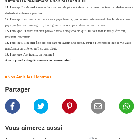
s’intéresse réellement à son ressenti à lui.
15.
Parce qu’il a du mal à rentrer dans sa peau de père et à tisser le lien avec l’enfant, la relation restant
abstraite et extérieure pour lui.
16.
Parce qu’il est seul, confronté à un « papa blues », qui ne manifeste souvent chez lui de manière
physique (entorse, lumbago…), l’obligeant ainsi à se poser dans son rôle de père.
17.
Parce que lui aussi aimerait pouvoir parfois craquer alors qu’il lui faut tout le temps être fort,
rassurant, protecteur.
18.
Parce qu’il a du mal à se projeter dans un avenir plus serein, qu’il a l’impression que sa vie va se
transformer en enfer et qu’il se sent piégé.
19.
Parce que c’est fragile, un homme !
A vous pour la vingtième excuse en commentaire !
#Nos Amis les Hommes
Partager
Vous aimerez aussi