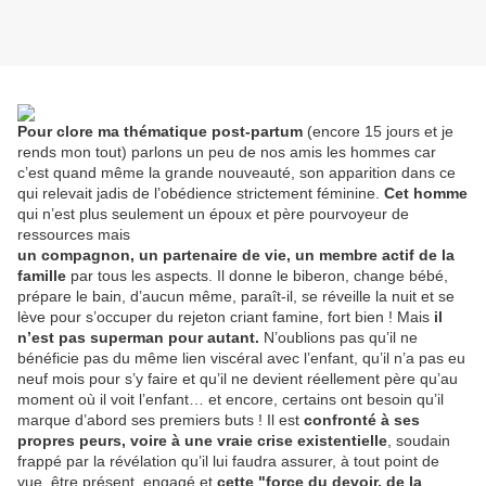
Pour clore ma thématique post-partum
(encore 15 jours et je
rends mon tout) parlons un peu de nos amis les hommes car
c’est quand même la grande nouveauté, son apparition dans ce
qui relevait jadis de l’obédience strictement féminine.
Cet homme
qui n’est plus seulement un époux et père pourvoyeur de
ressources mais
un compagnon, un partenaire de vie, un membre actif de la
famille
par tous les aspects. Il donne le biberon, change bébé,
prépare le bain, d’aucun même, paraît-il, se réveille la nuit et se
lève pour s’occuper du rejeton criant famine, fort bien ! Mais
il
n’est pas superman pour autant.
N’oublions pas qu’il ne
bénéficie pas du même lien viscéral avec l’enfant, qu’il n’a pas eu
neuf mois pour s’y faire et qu’il ne devient réellement père qu’au
moment où il voit l’enfant… et encore, certains ont besoin qu’il
marque d’abord ses premiers buts ! Il est
confronté à ses
propres peurs, voire à une vraie crise existentielle
, soudain
frappé par la révélation qu’il lui faudra assurer, à tout point de
vue, être présent, engagé et
cette "force du devoir, de la