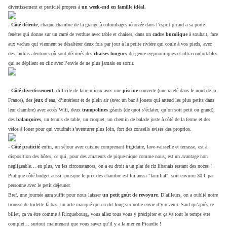
divertissement et praticité propres à
un week-end en famille idéal.
- Côté détente
, chaque chambre de la grange à colombages rénovée dans l’esprit picard a sa porte-
fenêtre qui donne sur un carré de verdure avec table et chaises, dans un
cadre bucolique
à souhait, face
aux vaches qui viennent se désaltérer deux fois par jour à la petite rivière qui coule à vos pieds, avec
des jardins alentours où sont décimés des
chaises longues
du genre ergonomiques et ultra-confortables
qui se déplient en clic avec l’envie de ne plus jamais en sortir.
- Côté divertissement
, difficile de faire mieux avec une
piscine
couverte (une rareté dans le nord de la
France), des
jeux
d’eau, d’intérieur et de plein air (avec un bac à jouets qui attend les plus petits dans
leur chambre) avec accès Wifi, deux
trampolines
géants (de quoi s’éclater, qu’on soit petit ou grand),
des
balançoires
, un tennis de table, un croquet, un chemin de balade juste à côté de la ferme et des
vélos à louer pour qui voudrait s’aventurer plus loin, fort des conseils avisés des proprios.
- Côté praticité
enfin, un séjour avec cuisine comprenant frigidaire, lave-vaisselle et terrasse, est à
disposition des hôtes, ce qui, pour des amateurs de pique-nique comme nous, est un avantage non
négligeable… en plus, vu les circonstances, on a eu droit à un plat de riz libanais restant des noces !
Pratique côté budget aussi, puisque le prix des chambre est lui aussi "familial", soit environ 30 € par
personne avec le petit déjeuner.
Bref, une journée aura suffit pour nous laisser
un petit goût de revoyure
. D’ailleurs, on a oublié notre
trousse de toilette là-bas, un acte manqué qui en dit long sur notre envie d’y revenir. Sauf qu’après ce
billet, ça va être comme à Ricquebourg, vous allez tous vous y précipiter et ça va tout le temps être
complet… surtout
maintenant que vous savez qu’il y a la mer en Picardie !