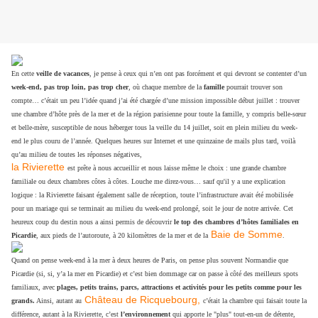
En cette
veille de vacances
, je pense à ceux qui n’en ont pas forcément et qui devront se contenter d’un
week-end, pas trop loin, pas trop cher
, où chaque membre de la
famille
pourrait trouver son
compte… c’était un peu l’idée quand j’ai été chargée d’une mission impossible début juillet : trouver
une chambre d’hôte près de la mer et de la région parisienne pour toute la famille, y compris belle-sœur
et belle-mère, susceptible de nous héberger tous la veille du 14 juillet, soit en plein milieu du week-
end le plus couru de l’année. Quelques heures sur Internet et une quinzaine de mails plus tard, voilà
qu’au milieu de toutes les réponses négatives,
la Rivierette
est prête à nous accueillir et nous laisse même le choix : une grande chambre
familiale ou deux chambres côtes à côtes. Louche me direz-vous… sauf qu'il y a une explication
logique : la Rivierette faisant également salle de réception, toute l’infrastructure avait été mobilisée
pour un mariage qui se terminait au milieu du week-end prolongé, soit le jour de notre arrivée. Cet
heureux coup du destin nous a ainsi permis de découvrir
le top des chambres d’hôtes familiales en
Baie de Somme
Picardie
, aux pieds de l’autoroute, à 20 kilomètres de la mer et de la
.
Quand on pense week-end à la mer à deux heures de Paris, on pense plus souvent Normandie que
Picardie (si, si, y’a la mer en Picardie) et c’est bien dommage car on passe à côté des meilleurs spots
familiaux, avec
plages, petits trains, parcs, attractions et activités pour les petits comme pour les
Château de Ricquebourg,
grands.
Ainsi, autant au
c’était la chambre qui faisait toute la
différence, autant à la Rivierette, c’est
l’environnement
qui apporte le "plus" tout-en-un de détente,