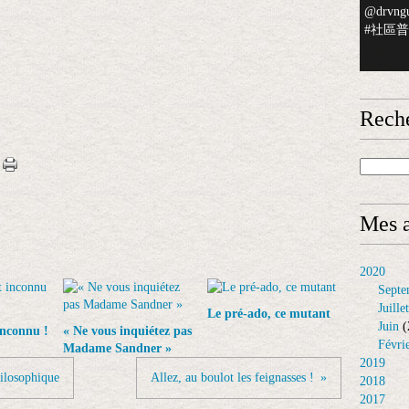
@drvngu
#社區普檢
Rech
Mes a
2020
Septe
Juillet
Le pré-ado, ce mutant
Juin
(
inconnu !
« Ne vous inquiétez pas
Févri
Madame Sandner »
2019
ilosophique
Allez, au boulot les feignasses !
2018
2017