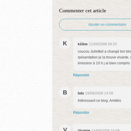
Commenter cet article
Ajouter un commentaire
K
kéline
21/09/2008 09:25
coucou Julietteil a changé ton blo
rpésentation je la trouve vivante,
émission à 10 h j ai bien compri
Répondre
B
bdu
19/09/2008 14:58
Intéressant ce blog. Amitiés
Répondre
V
Virginie
14/09/2008 15:09