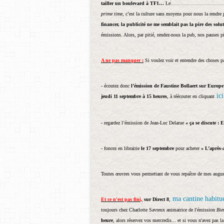
tailler un boulevard à TF1…
Le
prime time
, c’est la culture sans moyens pour nous la rendre
financer, la publicité ne me semblait pas la pire des solu
émissions. Alors, par pitié, rendez-nous la pub, nos pauses pi
A ne pas manquer :
Si voulez voir et entendre des choses p
- écoutez donc
l’émission de Faustine Bollaert sur Europe
ici
jeudi 11 septembre à 15 heures
, à réécouter en cliquant
- regardez l’émission de Jean-Luc Delarue
« ça se discute : 
- foncez en librairie
le 17 septembre
pour acheter
« L’après-
Toutes œuvres vous permettant de vous repaître de mes augus
ma cantine habitue
Et ce n'est pas fini,
sur Direct 8
,
toujours chez Charlotte Savreux animatrice de l'émission
Bie
heure
, alors réservez vos mercredis... et si vous n'avez pas 