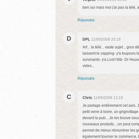
ben oui mais moi j'ai pas la télé, a
Répondre
D
DPL
11/09/2008 20:18
Arf... la télé... vaste sujet... gros
laissent le zapping- y'a toujours 
survivants- y'a Lost l'été- Dr Hou
vides...
Répondre
C
Chris
11/09/2008 13:19
Je partage entièrement cet avis. J
petit verre à boire, un grignottage
devant la pub....Je les trouve sou
nouveaux produits....on peut compa
permet de mieux rémunérer les gen
également tourner le commerce, b