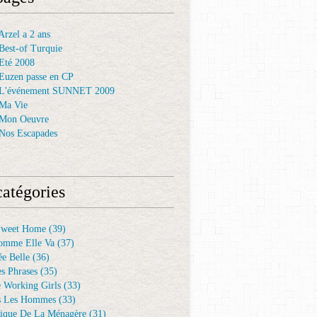
rzel a 2 ans
Best-of Turquie
Eté 2008
Euzen passe en CP
 L'événement SUNNET 2009
Ma Vie
 Mon Oeuvre
Nos Escapades
atégories
Sweet Home
(39)
omme Elle Va
(37)
e Belle
(36)
es Phrases
(35)
e Working Girls
(33)
s Les Hommes
(33)
ique De La Ménagère
(31)