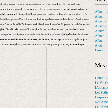
tant c’était poussif, plombé par un problème de rythme manifeste. Et je ne parle pas
ammes limite contemplatifs sur Arte sans décrocher pour autant – mais
de construction de
Album - A
sphère pesante
à l’image de celle qui plane sur ces dîner où l’on n’ a rien à se dire... et le
Album - 
 le meilleur puisque l’émission se terminait en apothéose avec un karaoké qui n’avait d’autre
Album - 
elle Star sur laquelle l’animateur avait flashé. A croire que les dirigeants de la chaîne se sont
Album - 
gêné d’être là.
Mais on ne s’étonne plus de rien quand on apprend que l’émission a été
Album -
s, ou que les chroniqueurs sont payés trois fois moins qu’avant.
Qu’espère donc la chaîne
Album - 
ent et ostensiblement de ressources, de fluidité, de rodage ?
Comme si après les jeux
Album -
sur-Bois en espérant passionner les foules. Avec ces pathétiques essais,
on ne fait que
Album - 
Links
Mes c
Home - 
La Vie C
L'echappé
Les Petit
Desperat
Nos Ami
La Chron