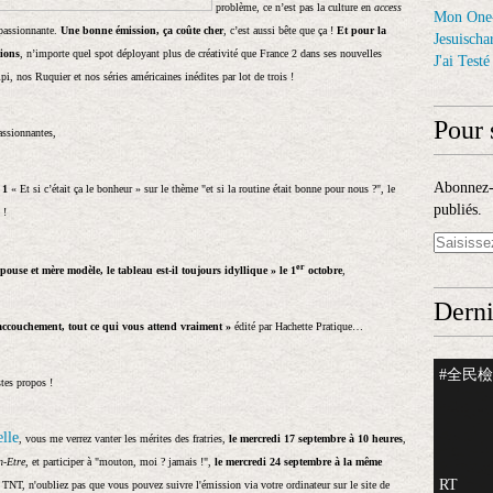
problème, ce n’est pas la culture en
access
Mon One
 passionnante.
Une bonne émission, ça coûte cher
, c’est aussi bête que ça !
Et pour la
Jesuischar
tions
, n’importe quel spot déployant plus de créativité que France 2 dans ses nouvelles
J'ai Test
pi, nos Ruquier et nos séries américaines inédites par lot de trois !
Pour 
assionnantes,
Abonnez-v
 1
« Et si c’était ça le bonheur » sur le thème "et si la routine était bonne pour nous ?", le
publiés.
!
er
Epouse et mère modèle, le tableau est-il toujours idyllique » le 1
octobre
,
Derni
accouchement, tout ce qui vous attend vraiment »
édité par Hachette Pratique…
#全民檢測
tes propos !
lle
, vous me verrez vanter les mérites des fratries,
le mercredi 17 septembre à 10 heures
,
n-Etre
, et participer à "mouton, moi ? jamais !",
le mercredi 24 septembre à la même
RT
la TNT, n'oubliez pas que vous pouvez suivre l'émission via votre ordinateur sur le site de