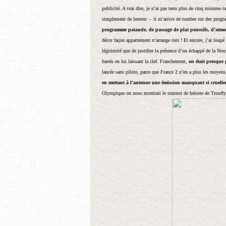
publicité. A vrai dire, je n’ai pas tenu plus de cinq minutes 
simplement de lenteur
–
il m’arrive de tomber sur des progr
programme pataude, de passage de plat poussifs, d’atmo
décor façon appartement n’arrange rien ! Et encore, j’ai loupé
légitimité que de justifier la présence d’un échappé de la Nouv
barrés en lui laissant la clef. Franchement,
on était presque 
lancée sans pilote, parce que France 2 n’en a plus les moyen
en mettant à l’antenne une émission manquant si cruellem
Olympique on nous montrait le tournoi de belotte de Trouffy-