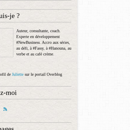
uis-je ?
Auteur, consultante, coach.
Experte en développement
#NewBusiness. Accro aux séries,
au défi, à #Fassy, à #Hanouna, au
verbe et au café crème.
rofil de
Juliette
sur le portail Overblog
ez-moi
pages