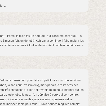
lors...
 débat... Perso, je m'en fou un peu (oui, oui, j'assume) tant que :- ils
les Simpson (oh, un donut !)- Koh Lanta continue à faire maigrir les
se envoie ses vannes à tout va- le foot vient combler certains soirs
'adore la pause pub, pour faire un petit tour au wc, me servir un
 (bon, là sans pub, c'est mieux), mais parfois je reste scotchée
vent très chouettes et elles ont l'avantage de nous informer sur les
rer, tester et cette pub, n'en déplaise à ceux qui sont contre,
s qui font nos actualités, nos émissions préférées et fait
ase indispensable pour tous...Bravo pour ce blog très complet.