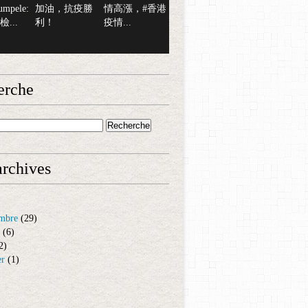
mpele:
加油，抗疫勝
情高漲，#香港
...
利！
疫情...
erche
rchives
mbre
(29)
(6)
2)
er
(1)