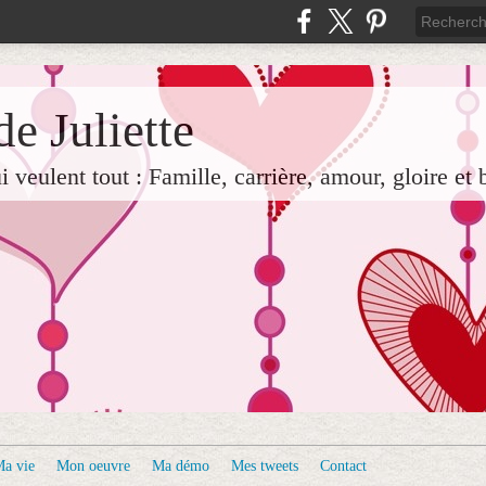
e Juliette
veulent tout : Famille, carrière, amour, gloire et 
a vie
Mon oeuvre
Ma démo
Mes tweets
Contact