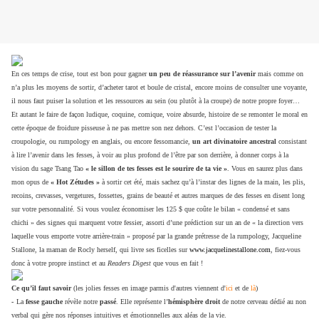
En ces temps de crise, tout est bon pour gagner
un peu de réassurance sur l’avenir
mais comme on
n’a plus les moyens de sortir, d’acheter tarot et boule de cristal, encore moins de consulter une voyante,
il nous faut puiser la solution et les ressources au sein (ou plutôt à la croupe) de notre propre foyer…
Et autant le faire de façon ludique, coquine, comique, voire absurde, histoire de se remonter le moral en
cette époque de froidure pisseuse à ne pas mettre son nez dehors. C’est l’occasion de tester la
croupologie, ou rumpology en anglais, ou encore fessomancie,
un art divinatoire ancestral
consistant
à lire l’avenir dans les fesses, à voir au plus profond de l’être par son derrière, à donner corps à la
vision du sage Tsang Tao
« le sillon de tes fesses est le sourire de ta vie »
. Vous en saurez plus dans
mon opus de
« Hot Zétudes »
à sortir cet été, mais sachez qu’à l’instar des lignes de la main, les plis,
recoins, crevasses, vergetures, fossettes, grains de beauté et autres marques de des fesses en disent long
sur votre personnalité. Si vous voulez économiser les 125 $ que coûte le bilan « condensé et sans
chichi » des signes qui marquent votre fessier, assorti d’une prédiction sur un an de « la direction vers
laquelle vous emporte votre arrière-train » proposé par la grande prétresse de la rumpology, Jacqueline
Stallone, la maman de Rocly herself, qui livre ses ficelles sur
www.jacquelinestallone.com
, fiez-vous
donc à votre propre instinct et au
Readers Digest
que vous en fait !
Ce qu’il faut savoir
(les jolies fesses en image parmis d'autres viennent d'
ici
et de
là
)
-
La
fesse gauche
révèle notre
passé
. Elle représente l’
hémisphère droit
de notre cerveau dédié au non
verbal qui gère nos réponses intuitives et émotionnelles aux aléas de la vie.