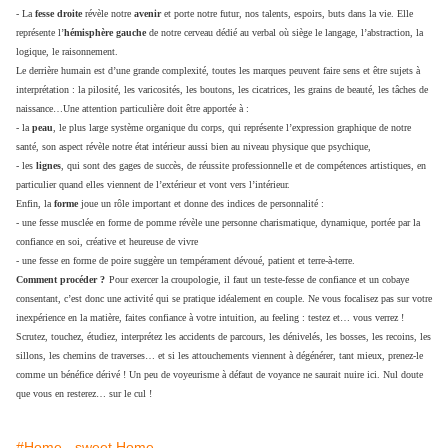
- La
fesse droite
révèle notre
avenir
et porte notre futur, nos talents, espoirs, buts dans la vie. Elle
représente l’
hémisphère gauche
de notre cerveau dédié au verbal où siège le langage, l’abstraction, la
logique, le raisonnement.
Le derrière humain est d’une grande complexité, toutes les marques peuvent faire sens et être sujets à
interprétation : la pilosité, les varicosités, les boutons, les cicatrices, les grains de beauté, les tâches de
naissance…Une attention particulière doit être apportée à :
- la
peau
, le plus large système organique du corps, qui représente l’expression graphique de notre
santé, son aspect révèle notre état intérieur aussi bien au niveau physique que psychique,
- les
lignes
, qui sont des gages de succès, de réussite professionnelle et de compétences artistiques, en
particulier quand elles viennent de l’extérieur et vont vers l’intérieur.
Enfin, la
forme
joue un rôle important et donne des indices de personnalité :
- une fesse musclée en forme de pomme révèle une personne charismatique, dynamique, portée par la
confiance en soi, créative et heureuse de vivre
- une fesse en forme de poire suggère un tempérament dévoué, patient et terre-à-terre.
Comment procéder ?
Pour exercer la croupologie, il faut un teste-fesse de confiance et un cobaye
consentant, c’est donc une activité qui se pratique idéalement en couple. Ne vous focalisez pas sur votre
inexpérience en la matière, faites confiance à votre intuition, au feeling : testez et… vous verrez !
Scrutez, touchez, étudiez, interprétez les accidents de parcours, les dénivelés, les bosses, les recoins, les
sillons, les chemins de traverses… et si les attouchements viennent à dégénérer, tant mieux, prenez-le
comme un bénéfice dérivé ! Un peu de voyeurisme à défaut de voyance ne saurait nuire ici. Nul doute
que vous en resterez… sur le cul !
#Home - sweet Home