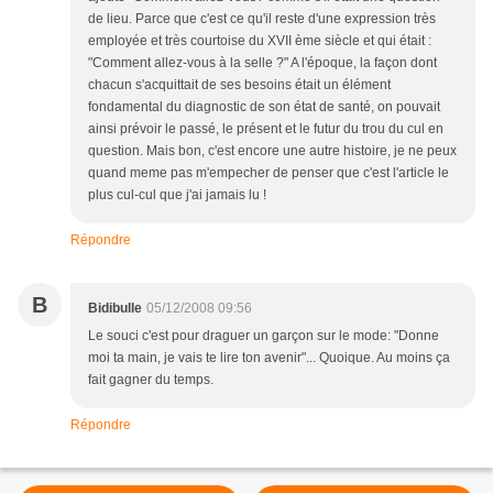
de lieu. Parce que c'est ce qu'il reste d'une expression très
employée et très courtoise du XVII ème siècle et qui était :
"Comment allez-vous à la selle ?" A l'époque, la façon dont
chacun s'acquittait de ses besoins était un élément
fondamental du diagnostic de son état de santé, on pouvait
ainsi prévoir le passé, le présent et le futur du trou du cul en
question. Mais bon, c'est encore une autre histoire, je ne peux
quand meme pas m'empecher de penser que c'est l'article le
plus cul-cul que j'ai jamais lu !
Répondre
B
Bidibulle
05/12/2008 09:56
Le souci c'est pour draguer un garçon sur le mode: "Donne
moi ta main, je vais te lire ton avenir"... Quoique. Au moins ça
fait gagner du temps.
Répondre