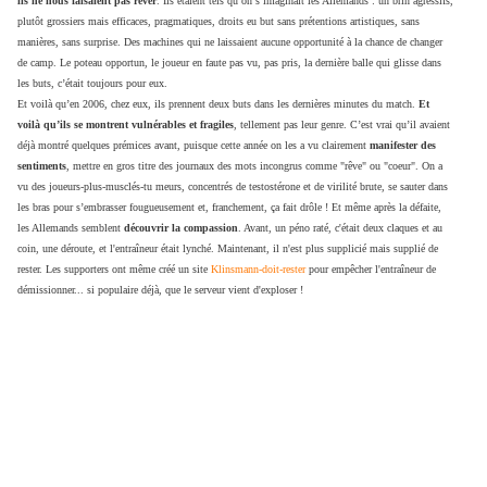
ils ne nous faisaient pas rêver
. Ils étaient tels qu’on s’imaginait les Allemands : un brin agressifs,
plutôt grossiers mais efficaces, pragmatiques, droits eu but sans prétentions artistiques, sans
manières, sans surprise. Des machines qui ne laissaient aucune opportunité à la chance de changer
de camp. Le poteau opportun, le joueur en faute pas vu, pas pris, la dernière balle qui glisse dans
les buts, c’était toujours pour eux.
Et voilà qu’en 2006, chez eux, ils prennent deux buts dans les dernières minutes du match.
Et
voilà qu’ils se montrent vulnérables et fragiles
, tellement pas leur genre. C’est vrai qu’il avaient
déjà montré quelques prémices avant, puisque cette année on les a vu clairement
manifester des
sentiments
, mettre en gros titre des journaux des mots incongrus comme "rêve" ou "coeur". On a
vu des joueurs-plus-musclés-tu meurs, concentrés de testostérone et de virilité brute, se sauter dans
les bras pour s’embrasser fougueusement et, franchement, ça fait drôle ! Et même après la défaite,
les Allemands semblent
découvrir la compassion
. Avant, un péno raté, c'était deux claques et au
coin, une déroute, et l'entraîneur était lynché. Maintenant, il n'est plus supplicié mais supplié de
rester. Les supporters ont même créé un site
Klinsmann-doit-rester
pour empêcher l'entraîneur de
démissionner... si populaire déjà, que le serveur vient d'exploser !