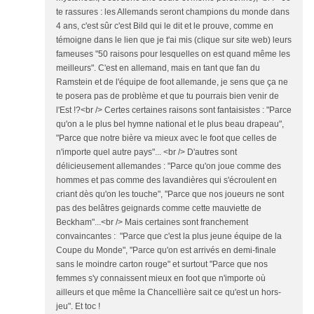
te rassures : les Allemands seront champions du monde dans
4 ans, c'est sûr c'est Bild qui le dit et le prouve, comme en
témoigne dans le lien que je t'ai mis (clique sur site web) leurs
fameuses "50 raisons pour lesquelles on est quand même les
meilleurs". C'est en allemand, mais en tant que fan du
Ramstein et de l'équipe de foot allemande, je sens que ça ne
te posera pas de problème et que tu pourrais bien venir de
l'Est !?<br /> Certes certaines raisons sont fantaisistes : "Parce
qu'on a le plus bel hymne national et le plus beau drapeau",
"Parce que notre bière va mieux avec le foot que celles de
n'importe quel autre pays"... <br /> D'autres sont
délicieusement allemandes : "Parce qu'on joue comme des
hommes et pas comme des lavandières qui s'écroulent en
criant dès qu'on les touche", "Parce que nos joueurs ne sont
pas des belâtres geignards comme cette mauviette de
Beckham"...<br /> Mais certaines sont franchement
convaincantes : "Parce que c'est la plus jeune équipe de la
Coupe du Monde", "Parce qu'on est arrivés en demi-finale
sans le moindre carton rouge" et surtout "Parce que nos
femmes s'y connaissent mieux en foot que n'importe où
ailleurs et que même la Chancellière sait ce qu'est un hors-
jeu". Et toc !