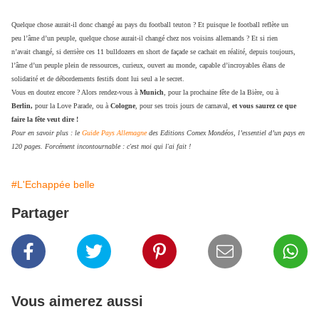
Quelque chose aurait-il donc changé au pays du football teuton ? Et puisque le football reflète un
peu l’âme d’un peuple, quelque chose aurait-il changé chez nos voisins allemands ? Et si rien
n’avait changé, si derrière ces 11 bulldozers en short de façade se cachait en réalité, depuis toujours,
l’âme d’un peuple plein de ressources, curieux, ouvert au monde, capable d’incroyables élans de
solidarité et de débordements festifs dont lui seul a le secret.
Vous en doutez encore ? Alors rendez-vous à
Munich
, pour la prochaine fête de la Bière, ou à
Berlin,
pour la Love Parade, ou à
Cologne
, pour ses trois jours de carnaval,
et vous saurez ce que
faire la fête veut dire !
Pour en savoir plus : le
Guide Pays Allemagne
des Editions Comex Mondéos, l’essentiel d’un pays en
120 pages. Forcément incontournable : c'est moi qui l'ai fait !
#L'Echappée belle
Partager
Vous aimerez aussi