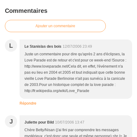
Commentaires
Ajouter un commentaire
L
Le Stanislas des bois
12/07/2006 23:49
Juste un commentaire pour dire qu'après 2 ans d'éclipses, la
Love Parade est de retour et c'est pour ce week-end !Source :
http://www.loveparade.net/Cela dit, en effet, l'événement n'a
pas eu lieu en 2004 et 2005 et tout indiquait que cette bonne
vieille Love Parade Berlinoise n'ait pas survécu à la canicule
de 2003.Pour un historique complet de la love parade :
http://fr.wikipedia.org/wiki/Love_Parade
Répondre
J
Juliette pour Bild
10/07/2006 13:47
Chère Betty/Nisan (j'ai fini par comprendre tes messages
mystérieux, c'est donc une seule et même personne),<br /> Je