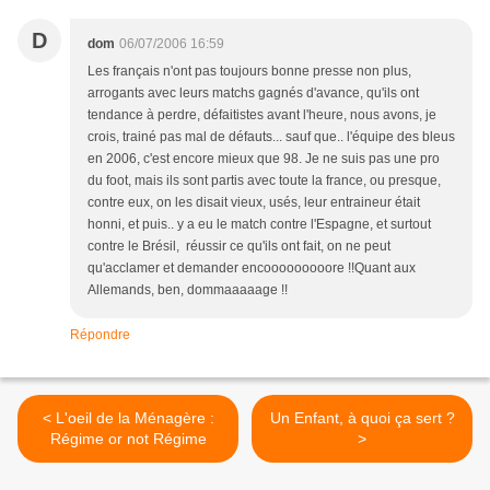
D
dom
06/07/2006 16:59
Les français n'ont pas toujours bonne presse non plus,
arrogants avec leurs matchs gagnés d'avance, qu'ils ont
tendance à perdre, défaitistes avant l'heure, nous avons, je
crois, trainé pas mal de défauts... sauf que.. l'équipe des bleus
en 2006, c'est encore mieux que 98. Je ne suis pas une pro
du foot, mais ils sont partis avec toute la france, ou presque,
contre eux, on les disait vieux, usés, leur entraineur était
honni, et puis.. y a eu le match contre l'Espagne, et surtout
contre le Brésil, réussir ce qu'ils ont fait, on ne peut
qu'acclamer et demander encooooooooore !!Quant aux
Allemands, ben, dommaaaaage !!
Répondre
< L'oeil de la Ménagère :
Un Enfant, à quoi ça sert ?
Régime or not Régime
>