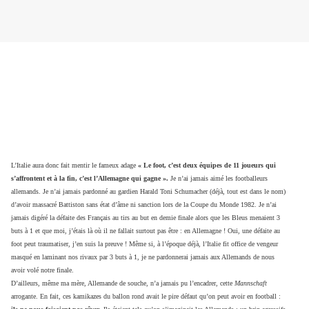
L’Italie aura donc fait mentir le fameux adage
« Le foot, c’est deux équipes de 11 joueurs qui
s’affrontent et à la fin, c’est l’Allemagne qui gagne ».
Je n’ai jamais aimé les footballeurs
allemands. Je n’ai jamais pardonné au gardien Harald Toni Schumacher (déjà, tout est dans le nom)
d’avoir massacré Battiston sans état d’âme ni sanction lors de la Coupe du Monde 1982. Je n’ai
jamais digéré la défaite des Français au tirs au but en demie finale alors que les Bleus menaient 3
buts à 1 et que moi, j’étais là où il ne fallait surtout pas être : en Allemagne ! Oui, une défaite au
foot peut traumatiser, j’en suis la preuve ! Même si, à l’époque déjà, l’Italie fit office de vengeur
masqué en laminant nos rivaux par 3 buts à 1, je ne pardonnerai jamais aux Allemands de nous
avoir volé notre finale.
D’ailleurs, même ma mère, Allemande de souche, n’a jamais pu l’encadrer, cette
Mannschaft
arrogante. En fait, ces kamikazes du ballon rond avait le pire défaut qu’on peut avoir en football :