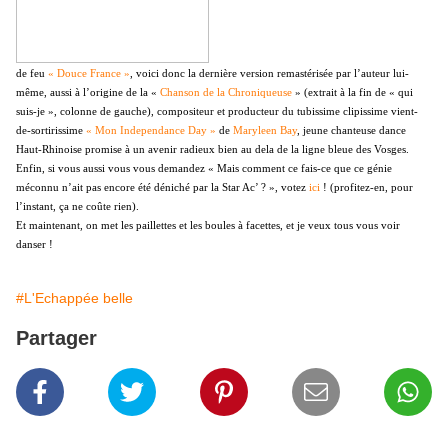
de feu
« Douce France »
, voici donc la dernière version remastérisée par l’auteur lui-
même, aussi à l’origine de la «
Chanson de la Chroniqueuse
» (extrait à la fin de « qui
suis-je », colonne de gauche), compositeur et producteur du tubissime clipissime vient-
de-sortirissime
« Mon Independance Day »
de
Maryleen Bay
, jeune chanteuse dance
Haut-Rhinoise promise à un avenir radieux bien au dela de la ligne bleue des Vosges.
Enfin, si vous aussi vous vous demandez « Mais comment ce fais-ce que ce génie
méconnu n’ait pas encore été déniché par la Star Ac’ ? », votez
ici
! (profitez-en, pour
l’instant, ça ne coûte rien).
Et maintenant, on met les paillettes et les boules à facettes, et je veux tous vous voir
danser !
#L'Echappée belle
Partager