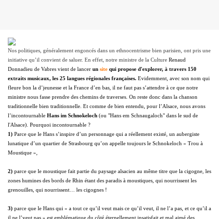
Nos politiques, généralement engoncés dans un ethnocentrisme bien parisien, ont pris une
initiative qu’il convient de saluer. En effet, notre ministre de la Culture
Renaud
Donnadieu de Vabres vient de lancer
un
site
qui propose d'explorer, à travers 150
extraits musicaux, les 25 langues régionales françaises.
Evidemment, avec son nom qui
fleure bon la d’jeunesse et la France d’en bas, il ne faut pas s’attendre à ce que notre
ministre nous fasse prendre des chemins de traverses. On reste donc dans la chanson
traditionnelle bien traditionnelle. Et comme de bien entendu, pour l’Alsace, nous avons
l’incontournable
Hans im Schnokeloch
(ou "Hans em Schnaugaloch" dans le sud de
l'Alsace). Pourquoi incontournable ?
1)
P
arce que le Hans s’inspire d’un personnage qui a réellement existé, un aubergiste
lunatique d’un quartier de Strasbourg qu’on appelle toujours le Schnokeloch « Trou à
Moustique »,
2)
parce que le moustique fait partie du paysage alsacien au même titre que la cigogne, les
zones humines des bords de Rhin étant des paradis à moustiques, qui nourrissent les
grenouilles, qui nourrissent… les cigognes !
3)
parce que le Hans qui « a tout ce qu’il veut mais ce qu’il veut, il ne l’a pas, et ce qu’il a
il ne l’veut pas »
es
t emblématique du côté éternellement insatisfait et mal aimé des