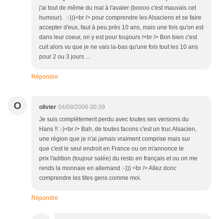
j'ai tout de même du mal à l'avaler (boooo c'est mauvais cet
humour). :-)))<br /> pour comprendre les Alsaciens et se faire
accepter d'eux, faut à peu près 10 ans, mais une fois qu'on est
dans leur coeur, on y est pour toujours !<br /> Bon bien c'est
cuit alors vu que je ne vais la-bas qu'une fois tout les 10 ans
pour 2 ou 3 jours ...
Répondre
O
olivier
04/08/2006 00:39
Je suis complètement perdu avec toutes ses versions du
Hans !! :-)<br /> Bah, de toutes facons c'est un truc Alsacien,
une région que je n'ai jamais vraiment comprise mais sur
que c'est le seul endroit en France ou on m'annonce le
prix l'adition (toujour salée) du resto en français et ou on me
rends la monnaie en allemand :-))) <br /> Allez donc
comprendre les tites gens comme moi.
Répondre