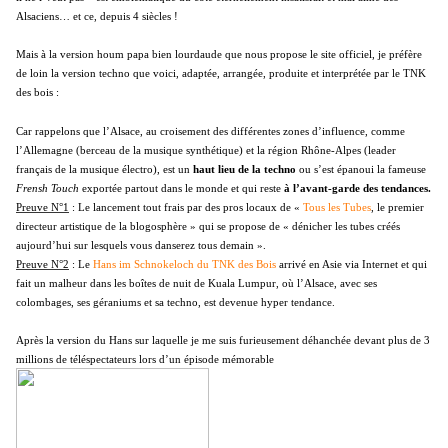
Alsaciens… et ce, depuis 4 siècles !
Mais à la version houm papa bien lourdaude que nous propose le site officiel, je préfère
de loin la version techno que voici, adaptée, arrangée, produite et interprétée par le TNK
des bois :
Car rappelons que l’Alsace, au croisement des différentes zones d’influence, comme
l’Allemagne (berceau de la musique synthétique) et la région Rhône-Alpes (leader
français de la musique électro), est un
haut lieu de la techno
ou s’est épanoui la fameuse
Frensh Touch
exportée partout dans le monde et qui reste
à l’avant-garde des tendances.
Preuve N°1
: Le lancement tout frais par des pros locaux de «
Tous les Tubes
, le premier
directeur artistique de la blogosphère » qui se propose de « dénicher les tubes créés
aujourd’hui sur lesquels vous danserez tous demain ».
Preuve N°2
: Le
Hans im Schnokeloch du TNK des Bois
arrivé en Asie via Internet et qui
fait un malheur dans les boîtes de nuit de Kuala Lumpur, où l’Alsace, avec ses
colombages, ses géraniums et sa techno, est devenue hyper tendance.
Après la version du Hans sur laquelle je me suis furieusement déhanchée devant plus de 3
millions de téléspectateurs lors d’un épisode mémorable