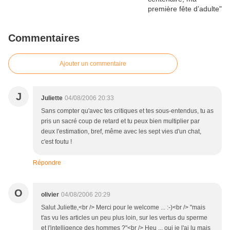
Commentaires
Ajouter un commentaire
J
Juliette
04/08/2006 20:33
Sans compter qu'avec tes critiques et tes sous-entendus, tu as
pris un sacré coup de retard et tu peux bien multiplier par
deux l'estimation, bref, même avec les sept vies d'un chat,
c'est foutu !
Répondre
O
olivier
04/08/2006 20:29
Salut Juliette,<br /> Merci pour le welcome ... :-)<br /> "mais
t'as vu les articles un peu plus loin, sur les vertus du sperme
et l'intelligence des hommes ?"<br /> Heu ... oui je l'ai lu mais