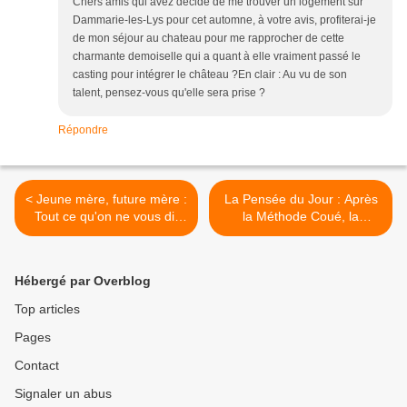
Chers amis qui avez décidé de me trouver un logement sur
Dammarie-les-Lys pour cet automne, à votre avis, profiterai-je
de mon séjour au chateau pour me rapprocher de cette
charmante demoiselle qui a quant à elle vraiment passé le
casting pour intégrer le château ?En clair : Au vu de son
talent, pensez-vous qu'elle sera prise ?
Répondre
< Jeune mère, future mère :
La Pensée du Jour : Après
Tout ce qu'on ne vous dit
la Méthode Coué, la
pas sur... l'accouchement.
Méthode Coluche ! >
Hébergé par Overblog
Top articles
Pages
Contact
Signaler un abus