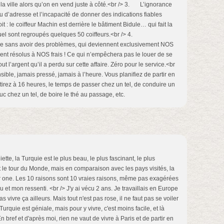
 la ville alors qu’on en vend juste à côté.<br /> 3. L’ignorance
 d’adresse et l’incapacité de donner des indications fiables
it : le coiffeur Machin est derrière le bâtiment Bidule… qui fait la
lequel sont regroupés quelques 50 coiffeurs.<br /> 4.
ture sans avoir des problèmes, qui deviennent exclusivement NOS
nt résolus à NOS frais ! Ce qui n’empêchera pas le louer de se
t l’argent qu’il a perdu sur cette affaire. Zéro pour le service.<br
ble, jamais pressé, jamais à l’heure. Vous planifiez de partir en
tirez à 16 heures, le temps de passer chez un tel, de conduire un
uc chez un tel, de boire le thé au passage, etc.
ette, la Turquie est le plus beau, le plus fascinant, le plus
t le tour du Monde, mais en comparaison avec les pays visités, la
r one. Les 10 raisons sont 10 vraies raisons, même pas exagérées
 et mon ressenti. <br /> J'y ai vécu 2 ans. Je travaillais en Europe
as vivre ça ailleurs. Mais tout n'est pas rose, il ne faut pas se voiler
 Turquie est géniale, mais pour y vivre, c'est moins facile, et là
En bref et d'après moi, rien ne vaut de vivre à Paris et de partir en