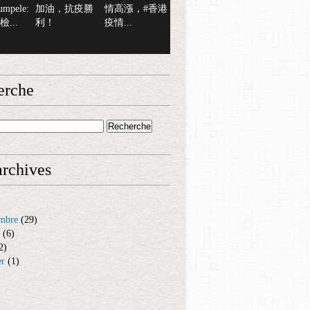
mpele:
加油，抗疫勝
情高漲，#香港
...
利！
疫情...
erche
rchives
mbre
(29)
(6)
2)
er
(1)