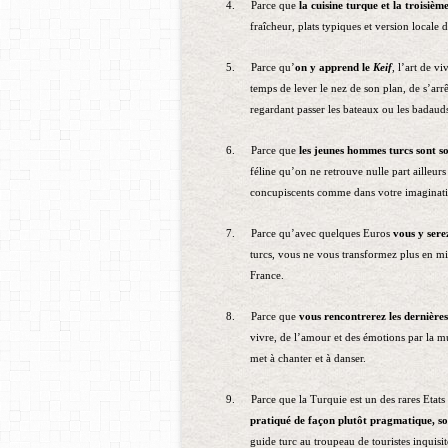
4.
Parce que
la cuisine turque et la troisiè
fraîcheur, plats typiques et version locale d
5.
Parce qu’
on y apprend le
Keif
, l’art de v
temps de lever le nez de son plan, de s’arr
regardant passer les bateaux ou les badaud
6.
Parce que
les jeunes hommes turcs
sont so
féline qu’on ne retrouve nulle part ailleu
concupiscents comme dans votre imaginati
7.
Parce qu’avec quelques Euros
vous y ser
turcs, vous ne vous transformez plus en mi
France.
8.
Parce que
vous rencontrerez
les dernièr
vivre, de l’amour et des émotions par la m
met à chanter et à danser.
9.
Parce que la Turquie est un des rares Etat
pratiqué de façon plutôt pragmatique, so
guide turc au troupeau de touristes inq