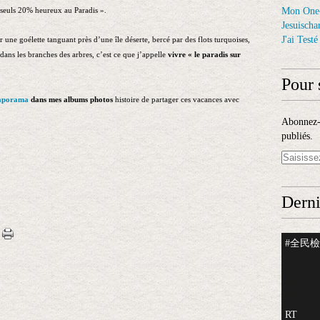
Mon One
 seuls 20% heureux au Paradis ».
Jesuischar
J'ai Test
une goélette tanguant près d’une île déserte, bercé par des flots turquoises,
e dans les branches des arbres, c’est ce que j’appelle
vivre « le paradis sur
Pour 
aporama
dans mes albums photos
histoire de partager ces vacances avec
Abonnez-v
publiés.
Derni
#全民檢測
RT