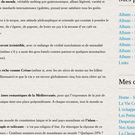
me du monde
, véritable melting-pot gastronomique, alliant légèreté, variété et
e standards internationaux (galettes, pizzas) pour satisfaire tous les goûts.
Album - A
Album - 
ivre à la turque, une attitude philosophique et orientale qui consiste à prendre le
Album - 
êter, de s’égarer, de papoter, de boire un
çay
à la terrasse d’un café en
Album - 
s.
Album -
Album - 
uvent irrésistible
, avec ce mélange de virilité nonchalante et de sensualité
Album -
rs (même s’il y a aussi des gros bœufs comme partout et quelques moustachus
Album - 
on).
Links
ez riche comme Crésus
(même si, avec les six zéros de moins sur les billets
llionnaire) et que la vie y est encore globalement cinq fois mois chère qu’en
Mes c
es âmes romantiques de la Méditerranée
, pour qui l’expression de la joie de
Home - 
usique tient une place prépondérante. A chaque occasion, tout le monde se
La Vie C
L'echappé
Les Petit
s au monde de constitution laïque et le seul pays musulman où
l’islam –
Desperat
uple et tolérante
- n’est pas religion d’état. En témoigne la réponse de ce
Nos Ami
uisiteurs « Combien sommes-nous de musulmans au monde ? Quelques 20% ?
La Chron