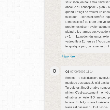
saucisson, on nous fera traverser
absolue du concept de « plan » ou
quand il s’agit de trouver un endro
taille des Tuileries et derrière 
L’impossibilité de louer une voi
problèmes et sont systématiqueme
plaindre les larmes aux yeux de tou
/> 5. La notion du temps, extensi
vadrouille à 11 heures ? Vous par
tel quelque part, de ramener un tr
Répondre
O
O2
07/09/2006 11:14
Ben moi, je suis d'accord avec Juli
magique des pays. Je n'ai pas fai
Turquie est l'indétronable numbe
ni rien. C'est exactement mon vécu
et habitait en Asie !!! On ne peut p
la face. En fait, comme touriste la
Paris est pas mal du tout !!<br /> 