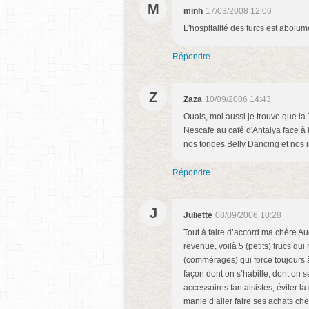
M
minh
17/03/2008 12:06
L'hospitalité des turcs est abolu
Répondre
Z
Zaza
10/09/2006 14:43
Ouais, moi aussi je trouve que la T
Nescafe au café d'Antalya face à 
nos torides Belly Dancing et nos i
Répondre
J
Juliette
08/09/2006 10:28
Tout à faire d’accord ma chère Au
revenue, voilà 5 (petits) trucs q
(commérages) qui force toujours à f
façon dont on s’habille, dont on 
accessoires fantaisistes, éviter 
manie d’aller faire ses achats c