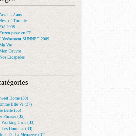
rzel a 2 ans
Best-of Turquie
Eté 2008
Euzen passe en CP
 L'événement SUNNET 2009
Ma Vie
 Mon Oeuvre
Nos Escapades
atégories
Sweet Home
(39)
omme Elle Va
(37)
e Belle
(36)
es Phrases
(35)
e Working Girls
(33)
s Les Hommes
(33)
ique De La Ménagère
(31)