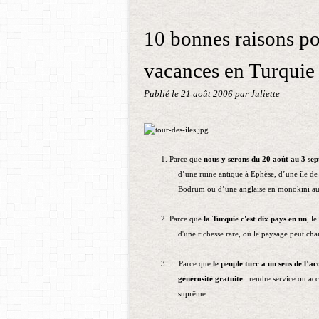
10 bonnes raisons p
vacances en Turquie
Publié le
21 août 2006
par Juliette
1
. Parce que
nous y serons du 20 août au 3 se
d’une ruine antique à Ephèse, d’une île d
Bodrum ou d’une anglaise en monokini au
2. Parce que
la Turquie c'est dix pays en un
, l
d'une richesse rare, où le paysage peut cha
3.
Parce que
le peuple turc a un
sens de l’ac
générosité gratuite
: rendre service ou acc
suprême.