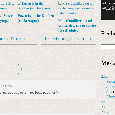
@drvngu
#社區普檢
a Suisse
Euzen is in the Kitchen
 sympa
(en Bretagne)
Ma crémaillère du mi-
centenaire, ma première
fête d’adulte
Rech
Pique-nique, barbecue, buffet et déjeuner sur l'herbe : mes meilleures recettes.
Job de rêve ou précarité intellectuelle ?
Mes a
2020
Septe
012 12:29
Juillet
Juin
(
e, parce que c'est un très beau pays.<br />
Févri
2019
2018
2017