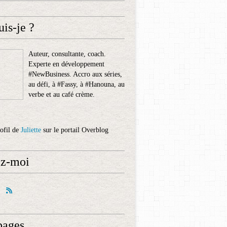
uis-je ?
Auteur, consultante, coach.
Experte en développement
#NewBusiness. Accro aux séries,
au défi, à #Fassy, à #Hanouna, au
verbe et au café crème.
rofil de
Juliette
sur le portail Overblog
ez-moi
pages