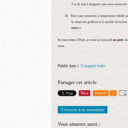
J’ai du mal à imaginer que nous serons les
10.
Parce que somnoler à température idéale sur 
le chant des grillons et le souffle de la bis
terre ».
Si vous restez à Paris, je vous ai concocté
un petit
di
nous.
Publié dans
L'Echappée belle
Partager cet article
Repost
0
S'inscrire à la newsletter
Vous aimerez aussi :