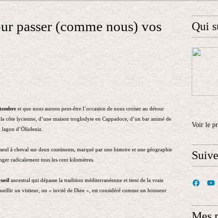
our passer (comme nous) vos
Qui s
ptembre
et que nous aurons peut-être l’occasion de nous croiser au détour
e la côte lycienne, d’une maison troglodyte en Cappadoce, d’un bar animé de
Voir le p
 lagon d’Ölüdeniz.
e seul à cheval sur deux continents, marqué par une histoire et une géographie
Suiv
nger radicalement tous les cent kilomètres.
cueil
ancestral qui dépasse la tradition méditerranéenne et tient de la vraie
ueillir un visiteur, un « invité de Dieu », est considéré comme un honneur
Mes 