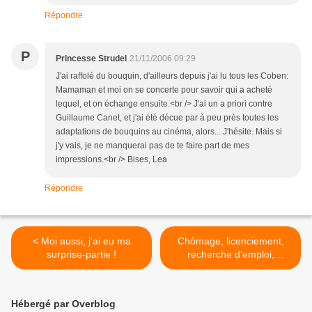
Répondre
P
Princesse Strudel
21/11/2006 09:29
J'ai raffolé du bouquin, d'ailleurs depuis j'ai lu tous les Coben:
Mamaman et moi on se concerte pour savoir qui a acheté
lequel, et on échange ensuite.<br /> J'ai un a priori contre
Guillaume Canet, et j'ai été décue par à peu près toutes les
adaptations de bouquins au cinéma, alors... J'hésite. Mais si
j'y vais, je ne manquerai pas de te faire part de mes
impressions.<br /> Bises, Lea
Répondre
< Moi aussi, j'ai eu ma
Chômage, licenciement,
surprise-partie !
recherche d'emploi,
nouveau job : Faire son
deuil pour mieux rebondir >
Hébergé par Overblog