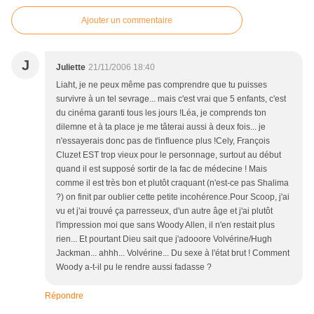
Ajouter un commentaire
J
Juliette
21/11/2006 18:40
Liaht, je ne peux même pas comprendre que tu puisses
survivre à un tel sevrage... mais c'est vrai que 5 enfants, c'est
du cinéma garanti tous les jours !Léa, je comprends ton
dilemne et à ta place je me tâterai aussi à deux fois... je
n'essayerais donc pas de t'influence plus !Cely, François
Cluzet EST trop vieux pour le personnage, surtout au début
quand il est supposé sortir de la fac de médecine ! Mais
comme il est très bon et plutôt craquant (n'est-ce pas Shalima
?) on finit par oublier cette petite incohérence.Pour Scoop, j'ai
vu et j'ai trouvé ça parresseux, d'un autre âge et j'ai plutôt
l'impression moi que sans Woody Allen, il n'en restait plus
rien... Et pourtant Dieu sait que j'adooore Volvérine/Hugh
Jackman... ahhh... Volvérine... Du sexe à l'état brut ! Comment
Woody a-t-il pu le rendre aussi fadasse ?
Répondre