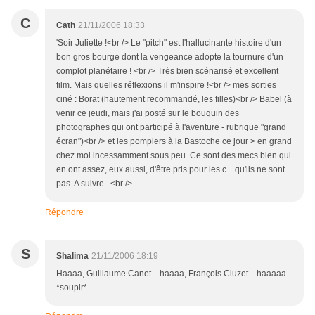
C
Cath
21/11/2006 18:33
'Soir Juliette !<br /> Le "pitch" est l'hallucinante histoire d'un
bon gros bourge dont la vengeance adopte la tournure d'un
complot planétaire ! <br /> Très bien scénarisé et excellent
film. Mais quelles réflexions il m'inspire !<br /> mes sorties
ciné : Borat (hautement recommandé, les filles)<br /> Babel (à
venir ce jeudi, mais j'ai posté sur le bouquin des
photographes qui ont participé à l'aventure - rubrique "grand
écran")<br /> et les pompiers à la Bastoche ce jour > en grand
chez moi incessamment sous peu. Ce sont des mecs bien qui
en ont assez, eux aussi, d'être pris pour les c... qu'ils ne sont
pas. A suivre...<br />
Répondre
S
Shalima
21/11/2006 18:19
Haaaa, Guillaume Canet... haaaa, François Cluzet... haaaaa
*soupir*