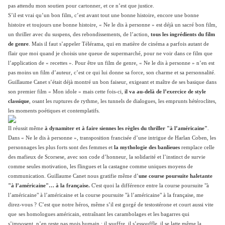
pas attendu mon soutien pour cartonner, et ce n’est que justice.
S’il est vrai qu’un bon film, c’est avant tout une bonne histoire, encore une bonne
histoire et toujours une bonne histoire, « Ne le dis à personne » est déjà un sacré
bon film,
un thriller avec du suspens, des rebondissements, de l’action,
tous les ingrédients du film
de genre
. Mais il faut s’appeler Télérama, qui en matière de cinéma a parfois autant de
flair que moi quand je choisis une queue de supermarché, pour ne voir dans ce film que
l’application de « recettes ». Pour être un film de genre, « Ne le dis à personne » n’en est
pas moins un film d’auteur, c’est ce qui lui donne sa force, son charme et sa personnalité.
Guillaume Canet s’était déjà montré un bon faiseur, exigeant et maître de ses basique dans
son premier film « Mon idole » mais cette fois-ci,
il va au-delà de l’exercice de style
classique
, osant les ruptures de rythme, les tunnels de dialogues, les emprunts hétéroclites,
les moments poétiques et contemplatifs.
Il réussit même
à dynamiter et à faire siennes les règles du thriller "à l’américaine"
.
Dans « Ne le dis à personne », transposition francisée d’une intrigue de Harlan Coben, les
personnages les plus forts sont des femmes et
la mythologie des banlieues
remplace celle
des mafieux de Scorsese, avec son code
d’honneur, la solidarité et l’instinct de survie
comme seules motivation, les flingues et la castagne comme uniques moyens de
communication. Guillaume Canet nous gratifie même d’
une course poursuite haletante
"à l’américaine"… à la française.
C'est quoi la différence entre la course poursuite "à
l’américaine" à l’américaine et la course poursuite "à l’américaine" à la française, me
direz-vous ?
C’est que notre héros, même s’il est gorgé de testostérone et court aussi vite
que
s
es homologues américain, entraînant les carambolages et les bagarres qui
s’imposent, n’en reste pas mois humain : il souffre, il s’essouffle, il se latte même la