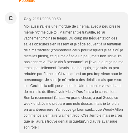
Répondre
C
Cely
21/11/2006 09:50
Moi aussi j'ai été une mordue de cinéma, avec à peu près le
même rythme que toi. Maintenant je travaille, et j'ai
vachement moins le temps. Du coup ma fréquentation des
salles obscures s'en ressent et je cède souvent à la tentation
de films "faciles" (comprendre ceux pour lesquels je sais où je
mets les pieds), ce qui me désole un peu, mais bon.<br /> J'ai
pas encore vu "Ne le dis à personne", et j'avoue que ça ne me
tentait pas tellement. J'avais lu le bouquin, et je suis un peu
rebutée par François Cluzet, qui est un peu trop vieux pour le
personnage. Je sais, je m'arrète à des détails, mais que veux-
tu... Ceci dit, ta critique vient de le faire remonter vers le haut
de ma liste de films à voir !<br /> Des films à te conseiller...
Ben là récemment j'ai pas vu grand chose, à part Scoop ce
week-end. Je me prépare une note dessus, mais je te le dis
en avant-première : j'ai trouvé ça bien sauf... que Woody Allen
commence à en faire vraiment trop. C'est terrible mais je crois
que je l'aurais trouvé génial si quelqu'un d'autre avait joué
son rôle !