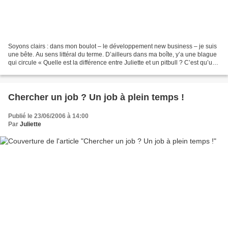
Soyons clairs : dans mon boulot – le développement new business – je suis
une bête. Au sens littéral du terme. D’ailleurs dans ma boîte, y’a une blague
qui circule « Quelle est la différence entre Juliette et un pitbull ? C’est qu’un
pitbull finit par...
Chercher un job ? Un job à plein temps !
Publié le 23/06/2006 à 14:00
Par
Juliette