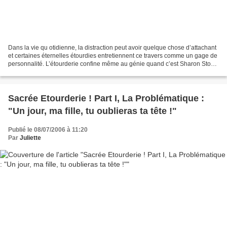
Dans la vie qu otidienne, la distraction peut avoir quelque chose d’attachant
et certaines éternelles étourdies entretiennent ce travers comme un gage de
personnalité. L’étourderie confine même au génie quand c’est Sharon Stone
qui oublie sa culotte ou...
Sacrée Etourderie ! Part I, La Problématique :
"Un jour, ma fille, tu oublieras ta tête !"
Publié le 08/07/2006 à 11:20
Par
Juliette