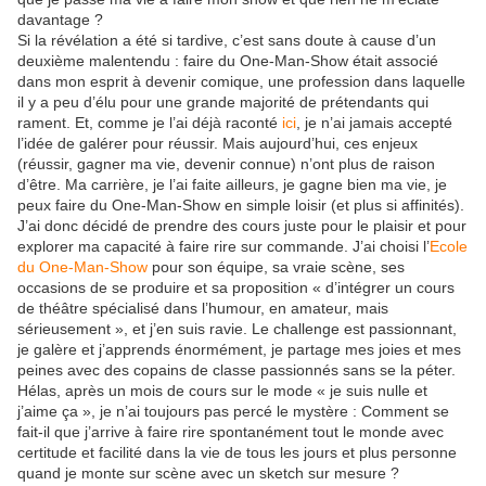
davantage ?
Si la révélation a été si tardive, c’est sans doute à cause d’un
deuxième malentendu : faire du One-Man-Show était associé
dans mon esprit à devenir comique, une profession dans laquelle
il y a peu d’élu pour une grande majorité de prétendants qui
rament. Et, comme je l’ai déjà raconté
ici
, je n’ai jamais accepté
l’idée de galérer pour réussir. Mais aujourd’hui, ces enjeux
(réussir, gagner ma vie, devenir connue) n’ont plus de raison
d’être. Ma carrière, je l’ai faite ailleurs, je gagne bien ma vie, je
peux faire du One-Man-Show en simple loisir (et plus si affinités).
J’ai donc décidé de prendre des cours juste pour le plaisir et pour
explorer ma capacité à faire rire sur commande. J’ai choisi l’
Ecole
du One-Man-Show
pour son équipe, sa vraie scène, ses
occasions de se produire et sa proposition « d’intégrer un cours
de théâtre spécialisé dans l’humour, en amateur, mais
sérieusement », et j’en suis ravie. Le challenge est passionnant,
je galère et j’apprends énormément, je partage mes joies et mes
peines avec des copains de classe passionnés sans se la péter.
Hélas, après un mois de cours sur le mode « je suis nulle et
j’aime ça », je n’ai toujours pas percé le mystère : Comment se
fait-il que j’arrive à faire rire spontanément tout le monde avec
certitude et facilité dans la vie de tous les jours et plus personne
quand je monte sur scène avec un sketch sur mesure ?