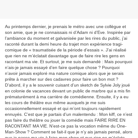
Au printemps dernier, je prenais le métro avec une collègue et
son amie, que je ne connaissais ni d’Adam ni d’Eve. Inspirée par
l’ambiance du moment et galvanisée par les rires du public, j’ai
raconté durant la demi heure du trajet mon expérience tragi-
comique de « traumatisée de la période d’essais ». J’ai réalisé
que rien ne m’éclatait davantage que de faire rire les gens en
racontant ma vie. Et surtout, je me suis demandé : Mais pourquoi
n’ais-je jamais essayé d’en faire quelque chose ? Pourquoi
n’avoir jamais exploré ma nature comique alors que je serais
prête à marcher sur des cadavres pour faire un bon mot ?
D’abord, il y a le souvenir cuisant d’un sketch de Sylvie Joly joué
en colonie de vacances devant un public de marbre qui a mis fin
prématurément à ma carrière de comédienne. Ensuite, il y a eu
les cours de théâtre eux même auxquels je me suis
occasionnellement essayé et qui m’ont toujours rapidement
ennuyés. C’est que je partais d’un malentendu : Mon kiff, ce n’est
pas faire du théâtre ou jouer la comédie mais FAIRE RIRE EN
RACONTANT MA VIE. N’est-ce pas la vocation même du One-
Man-Show ? Comment se fait-il que je n’y ais jamais pensé, alors
que je passe ma vie à faire mon show et que rien ne m’éclate