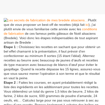
Plutôt
que de vous proposer un best-off de recettes (déjà fait
ici
), j’ai
plutôt envie de vous familiarise cette année avec les
conditions
de fabrication
de ces fameux petits gâteaux de Noël alsaciens
(Bredele). Voici donc les étapes indispensables de tout aspirant
artisan de Bredele :
Etape 1 :
Choisissez les recettes en sachant que pour obtenir un
bel effet chamarré à la présentation, il faut prévoir d’en
confectionner au minimum 8 sortes (15 étant l’idéal). Alternez
recettes au beurre avec beaucoup de jaunes d’œufs et recettes
de type macaron avec beaucoup de blancs d’œuf pour éviter le
gaspillage. Quand la recette dépasse les 15 lignes, assurez-vous
que vous saurez mener l’opération à son terme et que le résultat
en vaut la peine.
Etape 2 :
Faites les courses, en ayant préalablement rédigé la
liste des ingrédients en les additionnant pour toutes les recettes.
Vous obtiendrez un total du genre 1,5 kilos de beurre, 2 kilos de
farine, 2 kilos de sucre, 600 grammes de poudre d’amande, 24
oeufs, etc… Calculez large pour ne pas vous retrouver à sec au
milieu d’une recette. Pensez également à acheter des boîtes en