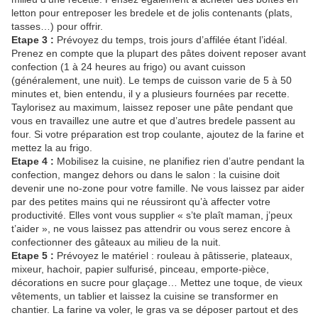
letton pour entreposer les bredele et de jolis contenants (plats,
tasses…) pour offrir.
Etape 3 :
Prévoyez du temps, trois jours d’affilée étant l’idéal.
Prenez en compte que la plupart des pâtes doivent reposer avant
confection (1 à 24 heures au frigo) ou avant cuisson
(généralement, une nuit). Le temps de cuisson varie de 5 à 50
minutes et, bien entendu, il y a plusieurs fournées par recette.
Taylorisez au maximum, laissez reposer une pâte pendant que
vous en travaillez une autre et que d’autres bredele passent au
four. Si votre préparation est trop coulante, ajoutez de la farine et
mettez la au frigo.
Etape 4 :
Mobilisez la cuisine, ne planifiez rien d’autre pendant la
confection, mangez dehors ou dans le salon : la cuisine doit
devenir une no-zone pour votre famille. Ne vous laissez par aider
par des petites mains qui ne réussiront qu’à affecter votre
productivité. Elles vont vous supplier « s’te plaît maman, j’peux
t’aider », ne vous laissez pas attendrir ou vous serez encore à
confectionner des gâteaux au milieu de la nuit.
Etape 5 :
Prévoyez le matériel : rouleau à pâtisserie, plateaux,
mixeur, hachoir, papier sulfurisé, pinceau, emporte-pièce,
décorations en sucre pour glaçage… Mettez une toque, de vieux
vêtements, un tablier et laissez la cuisine se transformer en
chantier. La farine va voler, le gras va se déposer partout et des