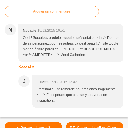
Ajouter un commentaire
N
Nathalie
15/12/2015 10:51
Cool ! Superbes bredele, superbe présentation. <br /> Donner
de sa personne...pour les autres. ça c'est beau ! J'invite tout le
monde à faire pareil et LE MONDE IRA BEAUCOUP MIEUX.
<br /> A MEDITER<br /> Merci Catherine.
Répondre
J
Juliette
15/12/2015 13:42
C'est moi qui te remercie pour tes encouragements !
<br /> En espérant que chacun y trouvera son
inspiration...
< Pourquoi voter ?
RT @marcais_olive: Quand