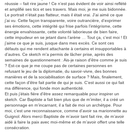
réussie – fait rire jaune ! Ce n’est pas évident de voir ainsi reflété
et amplifié ses tics et ses travers. Mais moi, je me suis bidonnée.
Le portrait n'était pas flatteur, mais il était vrai. J’ai aimé ce que
j’ai vu. Cette façon transparente, voire outrancière, d’exprimer
ses émotions, cette intégrité qui frise parfois l’intégrisme, cette
énergie envahissante, cette volonté laborieuse de bien faire,
cette impudeur en se jetant dans l’arène … Tout ça, c’est moi ! Et
j'aime ce que je suis, jusque dans mes excès. Ce sont ces
défauts qui me rendent attachante à certains et insupportables à
d’autres. Ce sketch m'a permis de lâcher prise, après des
semaines de questionnement : Ais-je raison d'être comme je suis
? Est-ce que je me coupe pas de certaines personnes en
refusant le jeu de la diplomatie, du savoir-vivre, des bonnes
manières et de la sociabilisation de surface ? Mais, finalement,
cette façon d'être fait partie de qui je suis. C’est aussi ce qui fait
ma différence, qui fonde mon authenticité.
Et puis j’étais fière d'être assez remarquable pour inspirer un
sketch. Car Baptiste a fait bien plus que de m’imiter, il a créé un
personnage en m’incarnant, il a fait de moi un archétype. Pour
moi, c’est une reconnaissance, comme d’avoir sa marionnette au
Guignol. Alors merci Baptiste de m’avoir tant fait rire, de m’avoir
aidé à faire la paix avec moi-même et de m’avoir offert une telle
consécration.