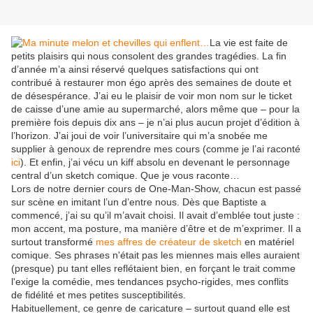
La vie est faite de
petits plaisirs qui nous consolent des grandes tragédies. La fin
d’année m’a ainsi réservé quelques satisfactions qui ont
contribué à restaurer mon égo après des semaines de doute et
de désespérance. J’ai eu le plaisir de voir mon nom sur le ticket
de caisse d’une amie au supermarché, alors même que – pour la
première fois depuis dix ans – je n’ai plus aucun projet d’édition à
l’horizon. J’ai joui de voir l’universitaire qui m’a snobée me
supplier à genoux de reprendre mes cours (comme je l’ai raconté
ici
). Et enfin, j’ai vécu un kiff absolu en devenant le personnage
central d’un sketch comique. Que je vous raconte…
Lors de notre dernier cours de One-Man-Show, chacun est passé
sur scène en imitant l’un d’entre nous. Dès que Baptiste a
commencé, j’ai su qu’il m’avait choisi. Il avait d’emblée tout juste :
mon accent, ma posture, ma manière d’être et de m’exprimer. Il a
surtout transformé
mes affres de créateur de sketch
en matériel
comique. Ses phrases n'était pas les miennes mais elles auraient
(presque) pu tant elles reflétaient bien, en forçant le trait comme
l'exige la comédie, mes tendances psycho-rigides, mes conflits
de fidélité et mes petites susceptibilités.
Habituellement, ce genre de caricature – surtout quand elle est