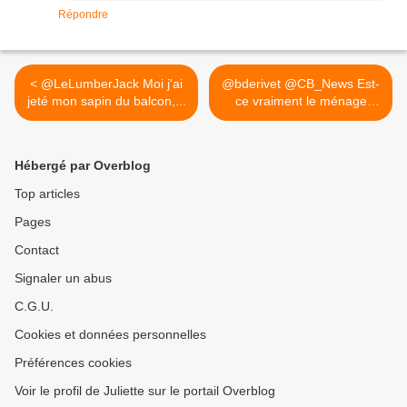
Répondre
< @LeLumberJack Moi j'ai
@bderivet @CB_News Est-
jeté mon sapin du balcon,...
ce vraiment le ménage
qui... >
Hébergé par Overblog
Top articles
Pages
Contact
Signaler un abus
C.G.U.
Cookies et données personnelles
Préférences cookies
Voir le profil de Juliette sur le portail Overblog