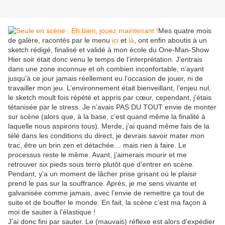
Mes quatre mois
de galère, racontés par le menu
ici
et
là
, ont enfin aboutis à un
sketch rédigé, finalisé et validé à mon école du One-Man-Show
Hier soir était donc venu le temps de l’interprétation. J’entrais
dans une zone inconnue et oh combien inconfortable, n’ayant
jusqu’à ce jour jamais réellement eu l’occasion de jouer, ni de
travailler mon jeu. L’environnement était bienveillant, l’enjeu nul,
le sketch moult fois répété et appris par cœur, cependant, j’étais
tétanisée par le stress. Je n’avais PAS DU TOUT envie de monter
sur scène (alors que, à la base, c’est quand même la finalité à
laquelle nous aspirons tous). Merde, j’ai quand même fais de la
télé dans les conditions du direct, je devrais savoir mater mon
trac, être un brin zen et détachée… mais rien à faire. Le
processus reste le même. Avant, j’aimerais mourir et me
retrouver six pieds sous terre plutôt que d’entrer en scène.
Pendant, y’a un moment de lâcher prise grisant où le plaisir
prend le pas sur la souffrance. Après, je me sens vivante et
galvanisée comme jamais, avec l’envie de remettre ça tout de
suite et de bouffer le monde. En fait, la scène c’est ma façon à
moi de sauter à l’élastique !
J’ai donc fini par sauter. Le (mauvais) réflexe est alors d’expédier