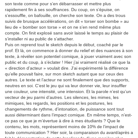
son texte comme pour s’en débarrasser et mettre plus
rapidement fin à ses souffrances. Du coup, on s’épuise, on
s’essouffle, on bafouille, on cherche son texte. On a des trous
suivis de brusque accélérations, on dit « torser son bombe » au
lieu de « bomber son torse » et on ne s’en rend même plus
compte. On finit explosé sans avoir laissé le temps au plaisir de
s’installer ni au public de s’attacher.
Puis on reprend tout le sketch depuis le début, coaché par le
prof. Et là, on commence à donner du relief et des nuances à son
texte, à révéler son potentiel comique, à jouer vraiment avec son
public et du coup, à s’éclater ! Hier j’ai vraiment réalisé ce que la
« direction d’acteur » voulait dire. J’ai expérimenté la différence
qu’elle pouvait faire, sur mon sketch autant que sur ceux des
autres. Le texte et l’acteur ne sont finalement que des supports,
neutres en soi. C’est le jeu qui va leur donner vie, leur insuffler
une couleur, une intensité, une intension. Et la parole n’est qu’un
vecteur de jeu parmi d’autres. Les silences, les mimes, les
mimiques, les regards, les positions et les postures, les
changements de rythme, d’intonation, de puissance sont tout
aussi déterminant dans l’impact comique. En même temps, n’est-
ce pas ce que je m’évertue à dire à mes étudiants ? Que le
contenu, les mots, représentent moins de 10% de l’impact de
toute communication ? Hier soir, la comparaison du avant/après a