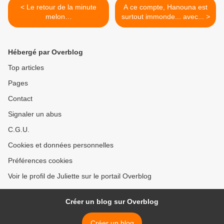
< Le retour de la minute
A ce compte, Hanouna est
melon…
surtout immonde... avec... >
Hébergé par Overblog
Top articles
Pages
Contact
Signaler un abus
C.G.U.
Cookies et données personnelles
Préférences cookies
Voir le profil de Juliette sur le portail Overblog
Créer un blog sur Overblog
Créer un blog