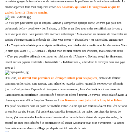
terroristes gorgés de frustrations et de testostérone amènent le problème sur la scène internationale. Le
monde apprenait tout d’un coup l’existence
des Kosovars, qui sont à la Yougoslavie ce que les
gaulois furent à l’Empire romain.
Ce n’est pas pour autant que le citoyen Lamdda y comprenait quelque chose, ce n’est pas pour rien
qu’on parle de la « poudrière » des Balkans, ce billet et un blog tout entier ne suffirait pas à vous y
faire voir plus clair. Pour preuve cette anecdote authentique : Mon ex-mari au moment de renouveler ses
papiers s’insurge quand la préposée de l’Etat veut mettre « Yougoslave » en nationalité, arguant que
« La Yougolsavie n’existe plus ». Après vérification, son interlocutrice confirme et lui demande « Mais
je mets quoi alors ? », « Albanais » répond mon ex-mari comme une évidence, mais essuie un refus :
« C’est pas possible, Albanais c’est pour les habitants de l’Albanie ». Devinez ce qui fut finalement
inscrit sur ses papiers d’identité ? Nationalité : « Indéterminée », allez donc le renvoyer dans son pays
avec ça !
D’ailleurs,
on devrait tous parrainer un étranger luttant pour ses papiers
, histoire de réaliser
comment on les traite, sans respect, sans même les regarder parfois, quand ils se retrouvent démunis
(car ils n’ont pas tous l’aplomb et l’éloquence de mon ex-mari, loin s’en faut) face à une dame de
l’administration indifférente, lobotomisée à renfort de pièces à fournir. Je n’avais jamais réalisé avant la
chance que c’était d’être française. Revenons à
nos Kosovars dont j’ai suivi la lutte, ici et là-bas.
J’ai passé des heures dans un poste de frontière virtuelle alors que nos voitures étaient fouillées de fond
en comble par des Serbes, j’ai assisté aux contrôles intempestifs, au racket, aux abus des forces de
l’ordre, j’ai rencontré des fonctionnaires licenciés dont la seule faute étaient de ne pas être serbe, j’ai
arpenté ses rues jadis dédiées à la promenade et où aucun Kosovar n’osait plus s’aventurer, j’ai habité
dans cette maison, dans ce village qui depuis ont été rasés de la carte.