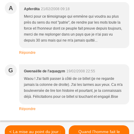
A
Apferdita
21/02/2008 09:18
Merci pour ce témoignage qui emmène qui voudra au plus
près du sens du mot "patrie", de rendre par les mots toute la
force et l'honneur dont ce peuple fait preuve depuis toujours,
merci de me replonger dans un pays que je n'ai pas vu
depuis 30 ans mais qui ne m'a jamais quitté...
Répondre
G
Gwenaëlle de l'aquagym
19/02/2008 22:55
Waou ! J'ai failli passer à côté de ce billet (je ne regarde
jamais la colonne de droite). J'ai les larmes aux yeux. Ca m'a
bouleversée de lire ton histoire et pourtant, je la connaissais
déjà. Félicitations pour ce billet si touchant et engagé.Bise
Répondre
< La mise au point du jour :
Quand l’homme fait le