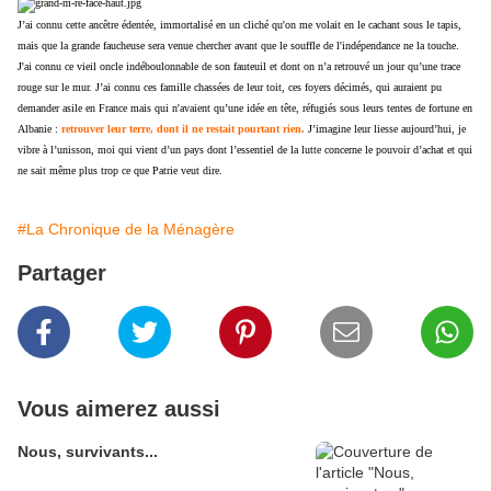
J’ai connu cette ancêtre édentée, immortalisé en un cliché qu'on me volait en le cachant sous le tapis,
mais que la grande faucheuse sera venue chercher avant que le souffle de l'indépendance ne la touche.
J'ai connu ce vieil oncle indéboulonnable de son fauteuil et dont on n’a retrouvé un jour qu’une trace
rouge sur le mur. J’ai connu ces famille chassées de leur toit, ces foyers décimés, qui auraient pu
demander asile en France mais qui n'avaient qu’une idée en tête, réfugiés sous leurs tentes de fortune en
Albanie :
retrouver leur terre, dont il ne restait pourtant rien.
J’imagine leur liesse aujourd’hui, je
vibre à l’unisson, moi qui vient d’un pays dont l’essentiel de la lutte concerne le pouvoir d’achat et qui
ne sait même plus trop ce que Patrie veut dire.
#La Chronique de la Ménagère
Partager
Vous aimerez aussi
Nous, survivants...