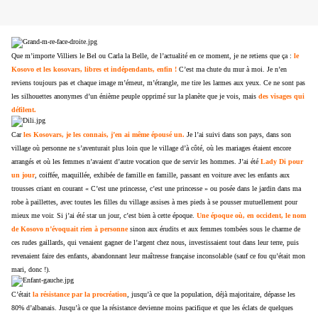
Que m’importe Villiers le Bel ou Carla la Belle, de l’actualité en ce moment, je ne retiens que ça :
le
Kosovo et les kosovars, libres et indépendants, enfin !
C’est ma chute du mur à moi. Je n’en
reviens toujours pas et chaque image m’émeut, m’étrangle, me tire les larmes aux yeux. Ce ne sont pas
les silhouettes anonymes d’un énième peuple opprimé sur la planète que je vois, mais
des visages qui
défilent.
Car
les Kosovars, je les connais, j’en ai même épousé un.
Je l’ai suivi dans son pays, dans son
village où personne ne s’aventurait plus loin que le village d’à côté, où les mariages étaient encore
arrangés et où les femmes n’avaient d’autre vocation que de servir les hommes. J’ai été
Lady Di pour
un jour
, coiffée, maquillée, exhibée de famille en famille, passant en voiture avec les enfants aux
trousses criant en courant « C’est une princesse, c’est une princesse » ou posée dans le jardin dans ma
robe à paillettes, avec toutes les filles du village assises à mes pieds à se pousser mutuellement pour
mieux me voir. Si j’ai été star un jour, c’est bien à cette époque.
Une époque où, en occident, le nom
de Kosovo n’évoquait rien à personne
sinon aux érudits et aux femmes tombées sous le charme de
ces rudes gaillards, qui venaient gagner de l’argent chez nous, investissaient tout dans leur terre, puis
revenaient faire des enfants, abandonnant leur maîtresse française inconsolable (sauf ce fou qu’était mon
mari, donc !).
C’était
la résistance par la procréation
, jusqu’à ce que la population, déjà majoritaire, dépasse les
80% d’albanais. Jusqu’à ce que la résistance devienne moins pacifique et que les éclats de quelques