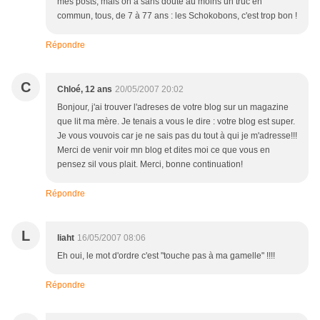
mes posts, mais on a sans doute au moins un truc en
commun, tous, de 7 à 77 ans : les Schokobons, c'est trop bon !
Répondre
C
Chloé, 12 ans
20/05/2007 20:02
Bonjour, j'ai trouver l'adreses de votre blog sur un magazine
que lit ma mère. Je tenais a vous le dire : votre blog est super.
Je vous vouvois car je ne sais pas du tout à qui je m'adresse!!!
Merci de venir voir mn blog et dites moi ce que vous en
pensez sil vous plait. Merci, bonne continuation!
Répondre
L
liaht
16/05/2007 08:06
Eh oui, le mot d'ordre c'est "touche pas à ma gamelle" !!!!
Répondre