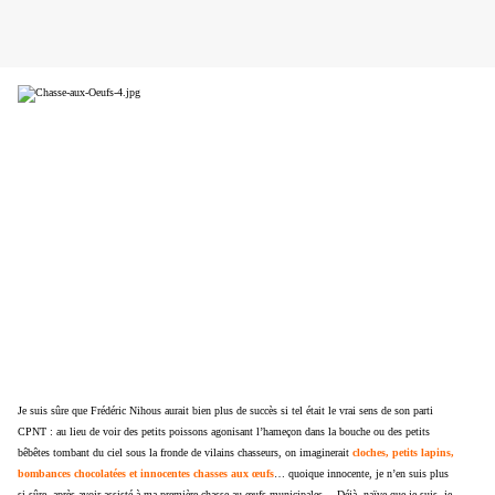
Je suis sûre que Frédéric Nihous aurait bien plus de succès si tel était le vrai sens de son parti
CPNT : au lieu de voir des petits poissons agonisant l’hameçon dans la bouche ou des petits
bêbêtes tombant du ciel sous la fronde de vilains chasseurs, on imaginerait
cloches, petits lapins,
bombances chocolatées et innocentes chasses aux œufs
… quoique innocente, je n’en suis plus
si sûre, après avoir assisté à ma première chasse au œufs municipales… Déjà, naïve que je suis, je