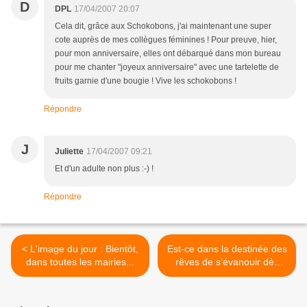
D
DPL
17/04/2007 20:07
Cela dit, grâce aux Schokobons, j'ai maintenant une super
cote auprès de mes collègues féminines ! Pour preuve, hier,
pour mon anniversaire, elles ont débarqué dans mon bureau
pour me chanter "joyeux anniversaire" avec une tartelette de
fruits garnie d'une bougie ! Vive les schokobons !
Répondre
J
Juliette
17/04/2007 09:21
Et d'un adulte non plus :-) !
Répondre
< L'image du jour : Bientôt,
Est-ce dans la destinée des
dans toutes les mairies...
rêves de s’évanouir dès
qu’ils sont vécus ? >