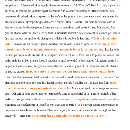
me pointe à 10 heures 40 alors que la chasse commence à 10 h 30 et qu’à 10 h 31 il n’y a plus œuf
qui vive, le résultat de la ponte ayant succombé à la vélocité des bambins. Heureusement, des
pondeuses de substitution, traquées par les enfants les plus malins, passaient garnir à nouveau les
nids restés vides.
N’empêche que dans cette course, mon fils avait – du haut de ses trois ans et
demie – autant de chance que moi dans un bassin aquatique confrontée à Laure Manaudou. Les
gamins chancelants ou indécis, ceux dont la motricité laissait à désirer étaient hélas bien peu armés
face aux assauts des graines de champions affichant le double de leur âge.
C’était la loi du plus
fort.
Si d’aventure un des plus jeunes tombait sur un œuf, le temps qu’il se baisse,
un épervier
humain rasait le sol en grande vitesse pour attraper le butin juste sous son nez.
Les femelles,
freinées par un reste de civilité et de scrupule, s’arrêtaient net si l’œuf était trop près de la main du
petit, mais les mâles allaient jusqu’à arracher le graal convoité de leur panier. A la guerre comme à
la guerre. Heureusement, les gardes champêtres veillaient au grain et les malotrus avaient intérêt à
ne pas les croiser,
les parents prêts à intervenir dès que leur progéniture se trouvait lésée
.
Plus d’un s’en retrouvait tout penaud à devoir rendre l’œuf indûment acquis sous le courroux d’un
bien plus grand et plus fort que lui, lequel tendant parfois à oublier qu’il n’avait face à lui qu’
un
enfant, autorisé à vivre en ces instants sans foi ni loi.
Mais après tout, on se venge comme on
peut.
Qui sait si nous autres adultes, embourbés dans la culpabilité et la jalousie, obligés d’être
malins, voire perfides, et de
cacher sous une bien séance de façade nos pulsions de convoitise
n’envions pas secrètement la liberté de ces chasseurs d’œufs ? Ah ! Pouvoir piquer ouvertement et
impunément sous le nez de la rivale l’homme, le job, le dernier article en solde ou la gloire tant
convoités… Mais bon,
on est peut-être un peu loin de l’esprit de Pâques, là, non ?