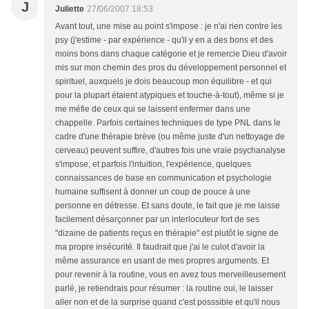
J
Juliette
27/06/2007 18:53
Avant tout, une mise au point s'impose : je n'ai rien contre les
psy (j'estime - par expérience - qu'il y en a des bons et des
moins bons dans chaque catégorie et je remercie Dieu d'avoir
mis sur mon chemin des pros du développement personnel et
spirituel, auxquels je dois beaucoup mon équilibre - et qui
pour la plupart étaient atypiques et touche-à-tout), même si je
me méfie de ceux qui se laissent enfermer dans une
chappelle. Parfois certaines techniques de type PNL dans le
cadre d'une thérapie brève (ou même juste d'un nettoyage de
cerveau) peuvent suffire, d'autres fois une vraie psychanalyse
s'impose, et parfois l'intuition, l'expérience, quelques
connaissances de base en communication et psychologie
humaine suffisent à donner un coup de pouce à une
personne en détresse. Et sans doute, le fait que je me laisse
facilement désarçonner par un interlocuteur fort de ses
"dizaine de patients reçus en thérapie" est plutôt le signe de
ma propre insécurité. Il faudrait que j'ai le culot d'avoir la
même assurance en usant de mes propres arguments. Et
pour revenir à la routine, vous en avez tous merveilleusement
parlé, je retiendrais pour résumer : la routine oui, le laisser
aller non et de la surprise quand c'est posssible et qu'il nous