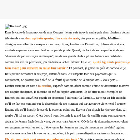
Dans le cadre de la promotion de mes Courges, je me suis trouvée embarquée dans plusieurs débats
télévisuels avec
des psychotérapeutes,
des vrais de vrais
, des pros estampillés, labellisés,
d’origine contrôlée, face auxquels mes convictions, fondées sur l’intuition, l’observation et ma
modeste expérience me semblent avoir peu de poids. Quand, du haut de son expertise et de ses
"dizaines de patients reçus en thérapie", un de ces grands chefs à plume balance ses certitudes
comme des vérités premières, j’ai tendance à lâcher l’affaire. En effet,
quelle légitimité pourrais-je
bien avoir pour remettre en cause leur savoir ?
Et pourtant, je garde un goût d’inachevé et je
finis par me demander si ces psys, enfermés dans leur chapelle face aux psychoses qu’ils
confrontent, ne passent pas à côté de la réalité quotidienne de la plupart des « vrais gens ».
Dernier exemple en date :
la routine
, exposée dans un débat comme l’arme de destruction massive
des couples modernes, la mouche tsé-tsé du rapport amoureux. Et de citer moult exemples de
femmes qui ont sauvé leur couple en apprenant à entretenir la flamme… car c’est un fait entendu
qu’il ne faut pas compter sur le descendant de cro-magnon qui partage notre vie et tend à tourner
légume dès qu’il franchit le pas de la porte au point que Darwin s’en tirerait les cheveux dans sa
tombe s’il lui en restait. C’est donc à nous de sortir le grand jeu, de cueillir notre compagnon en
apparat de femme fatale le soir venu, de nous transformer en GO de la vie domestique renouvelant
son programme tous les soirs, d’être toutes les femmes en une, de renoncer au tee-shirt/jogging,
aux cheveux attachés à la va-vite, aux surgelés, à la petit pause digestion vautrée sur le canapé…
Eh, oh, non mais quoi encore, on redescend sur terre !
Si je dois « sauver mon couple » au