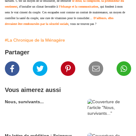
factures. C’est un moyen de se ressourcer, de retrouver
le désir, la complicité, la profondeur du
sentiment
, d’installer un climat favorable à
l’échange et la communication
, qui fondent à mon
sens le vrai ciment du couple. Ces escapades sont comme un contrat de maintenance, un moyen de
contrôler la santé du couple, une cure de vitamines pour le consolider…
D’ailleurs, elles
devraient être remboursées par la sécurité sociale
, vous ne trouvez pas ?
#La Chronique de la Ménagère
Partager
Vous aimerez aussi
Nous, survivants...
Ma lettre de reddition : Seigneur