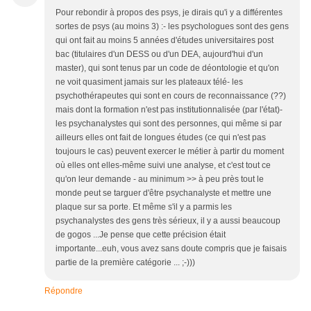
Pour rebondir à propos des psys, je dirais qu'i y a différentes
sortes de psys (au moins 3) :- les psychologues sont des gens
qui ont fait au moins 5 années d'études universitaires post
bac (titulaires d'un DESS ou d'un DEA, aujourd'hui d'un
master), qui sont tenus par un code de déontologie et qu'on
ne voit quasiment jamais sur les plateaux télé- les
psychothérapeutes qui sont en cours de reconnaissance (??)
mais dont la formation n'est pas institutionnalisée (par l'état)-
les psychanalystes qui sont des personnes, qui même si par
ailleurs elles ont fait de longues études (ce qui n'est pas
toujours le cas) peuvent exercer le métier à partir du moment
où elles ont elles-même suivi une analyse, et c'est tout ce
qu'on leur demande - au minimum >> à peu près tout le
monde peut se targuer d'être psychanalyste et mettre une
plaque sur sa porte. Et même s'il y a parmis les
psychanalystes des gens très sérieux, il y a aussi beaucoup
de gogos ...Je pense que cette précision était
importante...euh, vous avez sans doute compris que je faisais
partie de la première catégorie ... ;-)))
Répondre