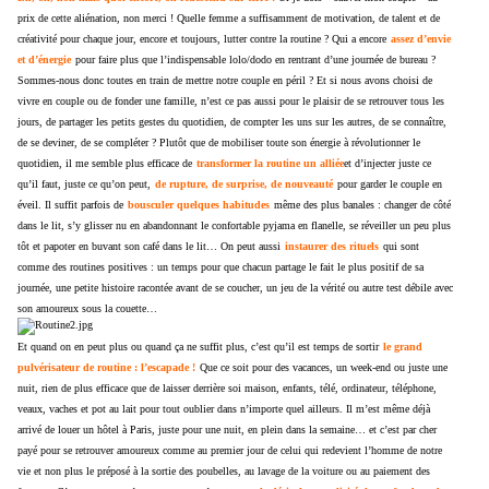
prix de cette aliénation, non merci ! Quelle femme a suffisamment de motivation, de talent et de
créativité pour chaque jour, encore et toujours, lutter contre la routine ? Qui a encore
assez d’envie
et d’énergie
pour faire plus que l’indispensable lolo/dodo en rentrant d’une journée de bureau ?
Sommes-nous donc toutes en train de mettre notre couple en péril ? Et si nous avons choisi de
vivre en couple ou de fonder une famille, n’est ce pas aussi pour le plaisir de se retrouver tous les
jours, de partager les petits gestes du quotidien, de compter les uns sur les autres, de se connaître,
de se deviner, de se compléter ? Plutôt que de mobiliser toute son énergie à révolutionner le
quotidien, il me semble plus efficace de
transformer la routine un alliée
et d’injecter juste ce
qu’il faut, juste ce qu’on peut,
de rupture, de surprise, de nouveauté
pour garder le couple en
éveil. Il suffit parfois de
bousculer quelques habitudes
même des plus banales : changer de côté
dans le lit, s’y glisser nu en abandonnant le confortable pyjama en flanelle, se réveiller un peu plus
tôt et papoter en buvant son café dans le lit… On peut aussi
instaurer des rituels
qui sont
comme des routines positives : un temps pour que chacun partage le fait le plus positif de sa
journée, une petite histoire racontée avant de se coucher, un jeu de la vérité ou autre test débile avec
son amoureux sous la couette…
Et quand on en peut plus ou quand ça ne suffit plus, c’est qu’il est temps de sortir
le grand
pulvérisateur de routine : l’escapade !
Que ce soit pour des vacances, un week-end ou juste une
nuit, rien de plus efficace que de laisser derrière soi maison, enfants, télé, ordinateur, téléphone,
veaux, vaches et pot au lait pour tout oublier dans n’importe quel ailleurs. Il m’est même déjà
arrivé de louer un hôtel à Paris, juste pour une nuit, en plein dans la semaine… et c’est par cher
payé pour se retrouver amoureux comme au premier jour de celui qui redevient l’homme de notre
vie et non plus le préposé à la sortie des poubelles, au lavage de la voiture ou au paiement des