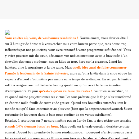
Vous en êtes où, vous, de vos bonnes résolutions ?
Normalement, vous devriez être 2
sur 3 à rougir de honte et à vous cacher sous votre bureau parce que, sans doute trop
influencés par nos politiciens, vous avez renoncé à votre programme sitôt énoncé. Vous
y aviez pourtant mis du cœur, déclamant vos nobles intentions avec la bravitude d’un
chevalier des temps moderne : sus au kilos en trop, haro sur la cigarette, à moi les
haltères, vive la nourriture et la vie saine. Mais
quelle idée aussi de faire commencer
l’année le lendemain de la Sainte Sylvestre
, alors qu’on a la tête dans le chou et que les
vapeurs d’alcool n’ont même pas encore eu le temps de se dissiper. Un œil par la fenêtre
suffit à reléguer aux oubliettes le footing quotidien qu’on avait la ferme intention
d’entreprendre. Et puis
qu’est-ce qu’on va faire des restes ?
Faut bien se sacrifier, on
va quand même pas jeter toutes ses victuailles sous prétexte que le frigo s’est transformé
en énorme mille-feuille de sucre et de graisse. Quand aux bouteilles entamées, tout le
monde sait qu’il faut les terminer au plus vite (bien que la desperatwouachwouach Susan
préconise de les verser dans le bain pour profiter de ses vertus exfoliantes).
Résultat, 1 résolution sur 7 ne survit
même pas au 1er de l'an, le tiers résiste une semaine
et
seuls 14% tiennent jusqu’au bout.
Mais quelle est la vraie question derrière ce triste
constat : A quoi bon prendre de bonnes résolutions ou… pourquoi n’arrivons-nous pas à
faire ce qui est bon pour nous ? Nous savons tous que le tabac et l’abus d’alcool tuent,