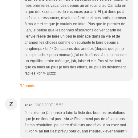
mes premières vacances depuis un an (oui ici au Canada on
a que deux semaines de vacances par an). Et j,ai donc pu à
la fois me ressourcer, revoir ma famille et mes amis et penser
à ma vie et ce que je voulais en faire. Plus que le premier de
l,an, je pense que les bonnes résolutions doivent partir de
l'envie réelle de faire un peu le ménage dans sa vie et de
changer les choses comme on souhaite le faire depuis si
longtemps.<br /> Donc aprés des années (depuis que je ne
suis plus chez popa moman), j'ai enfin réussit à me concocter
un équilibre entre ménage, job, loisir et cie. Pas si évident
que ça mais au plus je fais des efforts, au plus ils deviennent
faciles.<br /> Bizzz
Répondre
Z
zaza
12/02/2007 15:53
Je crois que j'ai pensé à faire la liste des bonnes résolutions
que je ne tiendrai pas...<br /> Finalement pas de résolutions
fut ma résolution, peut etre d'ailleurs une révolution chez moi
!!!!<br /> au fait c'est prévu pour quand l'heureux evenement ?