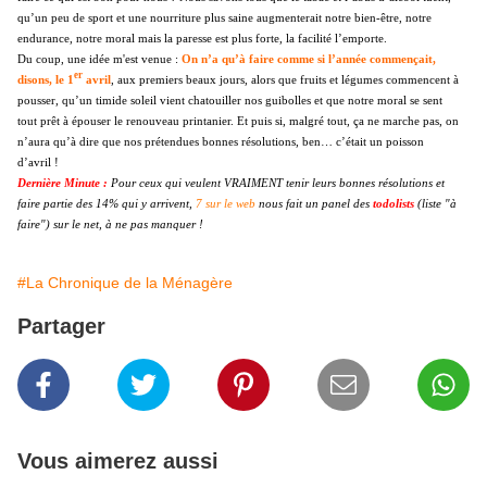
qu’un peu de sport et une nourriture plus saine augmenterait notre bien-être, notre
endurance, notre moral mais la paresse est plus forte, la facilité l’emporte.
Du coup, une idée m'est venue :
On n’a qu’à faire comme si l’année commençait,
er
disons, le 1
avril
, aux premiers beaux jours, alors que fruits et légumes commencent à
pousser, qu’un timide soleil vient chatouiller nos guibolles et que notre moral se sent
tout prêt à épouser le renouveau printanier. Et puis si, malgré tout, ça ne marche pas, on
n’aura qu’à dire que nos prétendues bonnes résolutions, ben… c’était un poisson
d’avril !
Dernière Minute :
Pour ceux qui veulent VRAIMENT tenir leurs bonnes résolutions et
faire partie des 14% qui y arrivent,
7 sur le web
nous fait un panel des
todolists
(liste "à
faire") sur le net, à ne pas manquer !
#La Chronique de la Ménagère
Partager
Vous aimerez aussi