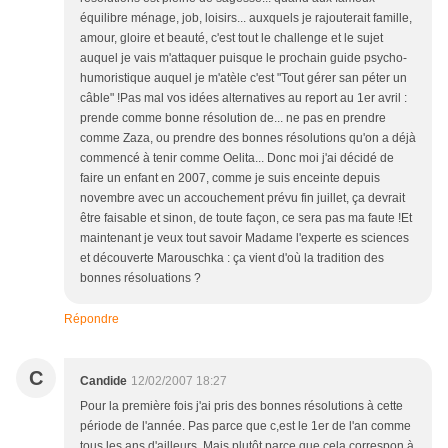
équilibre ménage, job, loisirs... auxquels je rajouterait famille,
amour, gloire et beauté, c'est tout le challenge et le sujet
auquel je vais m'attaquer puisque le prochain guide psycho-
humoristique auquel je m'atèle c'est "Tout gérer san péter un
câble" !Pas mal vos idées alternatives au report au 1er avril :
prende comme bonne résolution de... ne pas en prendre
comme Zaza, ou prendre des bonnes résolutions qu'on a déjà
commencé à tenir comme Oelita... Donc moi j'ai décidé de
faire un enfant en 2007, comme je suis enceinte depuis
novembre avec un accouchement prévu fin juillet, ça devrait
être faisable et sinon, de toute façon, ce sera pas ma faute !Et
maintenant je veux tout savoir Madame l'experte es sciences
et découverte Marouschka : ça vient d'où la tradition des
bonnes résoluations ?
Répondre
C
Candide
12/02/2007 18:27
Pour la première fois j'ai pris des bonnes résolutions à cette
période de l'année. Pas parce que c,est le 1er de l'an comme
tous les ans d'ailleurs. Mais plutôt parce que cela correspon à