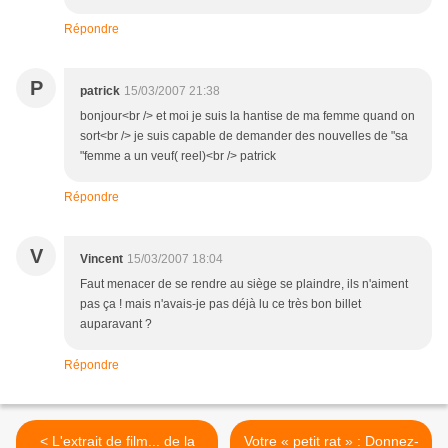
Répondre
P
patrick
15/03/2007 21:38
bonjour<br /> et moi je suis la hantise de ma femme quand on
sort<br /> je suis capable de demander des nouvelles de "sa
"femme a un veuf( reel)<br /> patrick
Répondre
V
Vincent
15/03/2007 18:04
Faut menacer de se rendre au siège se plaindre, ils n'aiment
pas ça ! mais n'avais-je pas déjà lu ce très bon billet
auparavant ?
Répondre
< L'extrait de film... de la
Votre « petit rat » : Donnez-