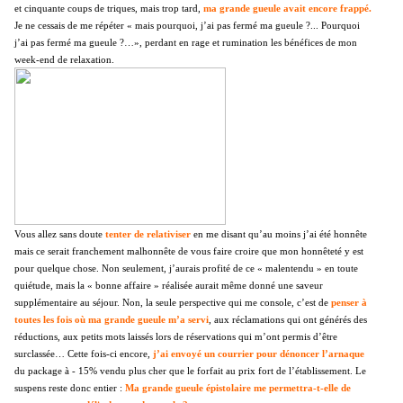
et cinquante coups de triques, mais trop tard,
ma grande gueule avait encore frappé.
Je ne cessais de me répéter « mais
pourquoi, j’ai pas fermé ma gueule ?... Pourquoi
j’ai pas fermé ma gueule ?…», perdant en rage et rumination les bénéfices de mon
week-end de relaxation.
Vous allez sans doute
tenter de relativiser
en me disant qu’au moins j’ai été honnête
mais ce serait franchement malhonnête de vous faire croire que mon honnêteté y est
pour quelque chose. Non seulement, j’aurais profité de ce « malentendu » en toute
quiétude, mais la « bonne affaire » réalisée aurait même donné une saveur
supplémentaire au séjour. Non, la seule perspective qui me console, c’est de
penser à
toutes les fois où ma grande gueule m’a servi
, aux réclamations qui ont générés des
réductions, aux petits mots laissés lors de réservations qui m’ont permis d’être
surclassée… Cette fois-ci encore,
j’ai envoyé un courrier pour dénoncer l’arnaque
du package à - 15% vendu plus cher que le forfait au prix fort de l’établissement. Le
suspens reste donc entier :
Ma grande gueule épistolaire me permettra-t-elle de