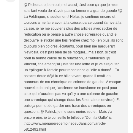
@ Pichonade, ben oui, moi aussi, c'est pour ça que je m'en
suis tant voulu de n'avoir pas su fermer ma grande gueule !@
La Foldingue, si seulement ! Hélas, je continue encore et
toujours à me faire avoir à la caisse, parce quand j'arrive à la
caisse, je ne me souviens plus des articles avec sticker de
réducation ou je pense à autre chose et j'enrage quand je
découvre le sticker une fois rentrée chez moi (en plus, ils sont
toujours bien colorés, éclatants, pour bien me narguer)@
Nevrosia, c'est pas bien de se moquer... mais bon, si c'est
pour la bonne cause de ta relaxation, je t'autorises !@
Vincent, finalement j'ai juste fait une lettre et je vais rajouter
un épilogue à l'article pour raconter ce qu'elle a donné... Tu
as sans doute déjà lu ce billet avant, quand il avait les
honneurs de ma chronique en colonne de gauche. A chaque
nouvelle chronique, l'ancienne se transforme en post pour
ceux qui n'auraient pas vu qu'il y a une colonne de gauche
une chronique qui change (tous les 3 semaines environ). Et
puis ça permet de garder une trace des chroniques en
question...@ Patrick, je me sens moins seule... Mais y'a
encore pire, je te conseille le billet de "Dom la Gaffe" ici
:http://www.menageredemoinsde50ans.com/article-
5812492.html