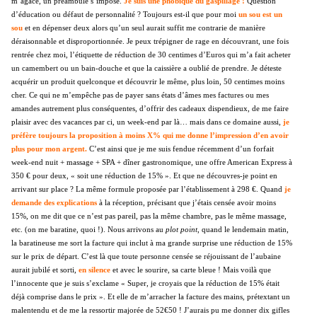
m’agace, un préambule s’impose.
Je suis une phobique du gaspillage !
Question
d’éducation ou défaut de personnalité ? Toujours est-il que pour moi
un sou est un
sou
et en dépenser deux alors qu’un seul aurait suffit me contrarie de manière
déraisonnable et disproportionnée. Je peux trépigner de rage en découvrant, une fois
rentrée chez moi, l’étiquette de réduction de 30 centimes d’Euros qui m’a fait acheter
un camembert ou un bain-douche et que la caissière a oublié de prendre. Je déteste
acquérir un produit quelconque et découvrir le même, plus loin, 50 centimes moins
cher. Ce qui ne m’empêche pas de payer sans états d’âmes mes factures ou mes
amandes autrement plus conséquentes, d’offrir des cadeaux dispendieux, de me faire
plaisir avec des vacances par ci, un week-end par là… mais dans ce domaine aussi,
je
préfère
toujours la proposition à moins X% qui me donne l’impression d’en avoir
plus pour mon argent.
C’est ainsi que je me suis fendue récemment d’un forfait
week-end nuit + massage + SPA + dîner gastronomique, une offre American Express à
350 € pour deux, « soit une réduction de 15% ». Et que ne découvres-je point en
arrivant sur place ? La même formule proposée par l’établissement à 298 €. Quand
je
demande des explications
à la réception,
précisant que j’étais censée avoir moins
15%, on me dit que ce n’est pas pareil, pas la même chambre, pas le même massage,
etc. (on me baratine, quoi !). Nous arrivons au
plot point
, quand le lendemain matin,
la baratineuse me sort la facture qui inclut à ma grande surprise une réduction de 15%
sur le prix de départ. C’est là que toute personne censée se réjouissant de l’aubaine
aurait jubilé et sorti,
en silence
et avec le sourire, sa carte bleue ! Mais voilà que
l’innocente que je suis s’exclame « Super, je croyais que la réduction de 15% était
déjà comprise dans le prix ». Et elle de m’arracher la facture des mains, prétextant un
malentendu et de me la ressortir majorée de 52€50 ! J’aurais pu me donner dix gifles