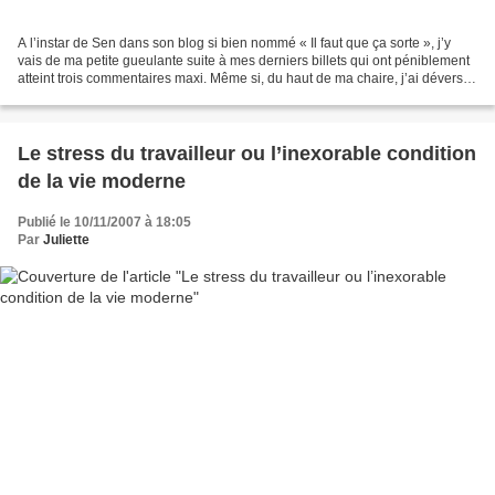
A l’instar de Sen dans son blog si bien nommé « Il faut que ça sorte », j’y
vais de ma petite gueulante suite à mes derniers billets qui ont péniblement
atteint trois commentaires maxi. Même si, du haut de ma chaire, j’ai déversé
sur Sen ma thèse sur...
Le stress du travailleur ou l’inexorable condition
de la vie moderne
Publié le 10/11/2007 à 18:05
Par
Juliette