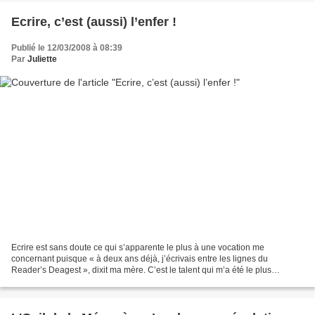
Ecrire, c’est (aussi) l’enfer !
Publié le 12/03/2008 à 08:39
Par
Juliette
Ecrire est sans doute ce qui s’apparente le plus à une vocation me
concernant puisque « à deux ans déjà, j’écrivais entre les lignes du
Reader’s Deagest », dixit ma mère. C’est le talent qui m’a été le plus
précocement reconnu, qui a fait mes rares heures...