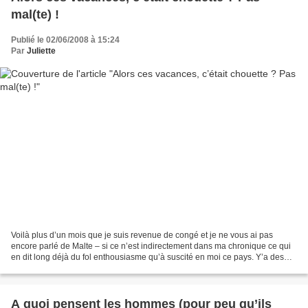
mal(te) !
Publié le 02/06/2008 à 15:24
Par
Juliette
Voilà plus d’un mois que je suis revenue de congé et je ne vous ai pas
encore parlé de Malte – si ce n’est indirectement dans ma chronique ce qui
en dit long déjà du fol enthousiasme qu’à suscité en moi ce pays. Y’a des
vacances comme ça qui, dès le départ,...
A quoi pensent les hommes (pour peu qu’ils