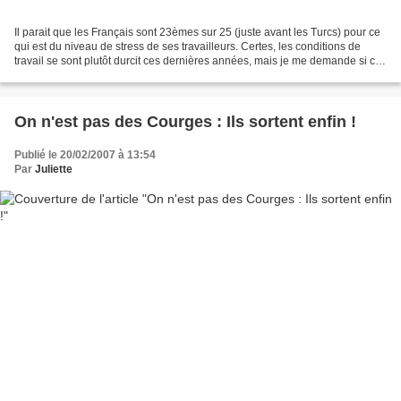
Il parait que les Français sont 23èmes sur 25 (juste avant les Turcs) pour ce
qui est du niveau de stress de ses travailleurs. Certes, les conditions de
travail se sont plutôt durcit ces dernières années, mais je me demande si ce
stress ne vient pas plutôt...
On n'est pas des Courges : Ils sortent enfin !
Publié le 20/02/2007 à 13:54
Par
Juliette