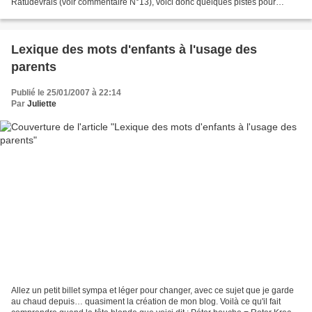
Ratudevrais (voir commentaire N°13), voici donc quelques pistes pour
comprendre le fonctionnement de votre petit...
Lexique des mots d'enfants à l'usage des
parents
Publié le 25/01/2007 à 22:14
Par
Juliette
Allez un petit billet sympa et léger pour changer, avec ce sujet que je garde
au chaud depuis… quasiment la création de mon blog. Voilà ce qu'il fait