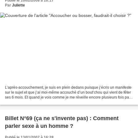
Publié le 10/02/2008 à 16:17
Par
Juliette
L’après-accouchement, je suis en plein dedans puisque j’écris un manifeste
sur le sujet et que j’ai moi-même accouché d’un bout’chou qui vient de fêter
ses 6 mois. Et quand je vois comme je me réveille encore plusieurs fois par
nuit pour reboucher la...
Billet N°69 (ça ne s'invente pas) : Comment
parler sexe à un homme ?
Publié le 13/01/2007 à 16:28