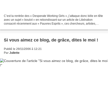
C’est la rentrée des « Desperate Working Girls », j’attaque donc bille en tête
avec un sujet « boulot » en rebondissant sur un article de Libération
consacré récemment aux « Pauvres Esprits », ces chercheurs, artistes,
écrivains, surqualifiés et bosseurs...
Si vous aimez ce blog, de grâce, dites le moi !
Publié le 29/11/2006 à 12:21
Par
Juliette