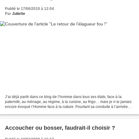
Publié le 17/06/2010 à 12:04
Par
Juliette
J’ai déjà parlé dans ce blog de l’homme dans tous ses états, face à la
paternité, au ménage, au régime, à la cuisine, au frigo… mais je n’ai jamais
encore évoqué l’Homme face à la nature. Pourtant sa conduite à l’arrivée
des beaux jours a de quoi laisser...
Accoucher ou bosser, faudrait-il choisir ?