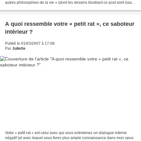
autres philosophies de la vie » (dont les dessins illustrant ce post sont issus).
J’ai déjà eu l’occasion de dire...
A quoi ressemble votre « petit rat », ce saboteur
intérieur ?
Publié le 01/03/2007 à 17:06
Par
Juliette
Votre « petit rat » est celui avec qui vous entretenez un dialogue interne
négatif (et avec lequel vous ferez plus ample connaissance dans mon opus