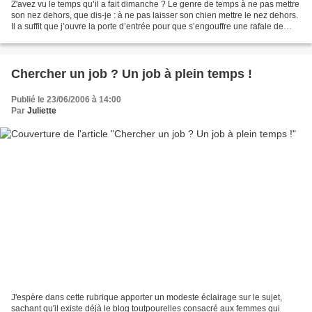
Z'avez vu le temps qu’il a fait dimanche ? Le genre de temps à ne pas mettre
son nez dehors, que dis-je : à ne pas laisser son chien mettre le nez dehors.
Il a suffit que j’ouvre la porte d’entrée pour que s’engouffre une rafale de
bruine et de feuilles...
Chercher un job ? Un job à plein temps !
Publié le 23/06/2006 à 14:00
Par
Juliette
J'espère dans cette rubrique apporter un modeste éclairage sur le sujet,
sachant qu'il existe déjà le blog toutpourelles consacré aux femmes qui