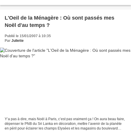
problème avec mon système de chronique...
L'Oeil de la Ménagère : Où sont passés mes
Noël d'au temps ?
Publié le 15/01/2007 à 10:35
Par
Juliette
Y’a pas à dire, mais Noël à Paris, c’est pas vraiment ça ! On aura beau faire,
dépenser le PNB du Sri Lanka en décoration, mettre l’avenir de la planète
en péril pour éclairer les champs Elysées et les magasins du boulevard