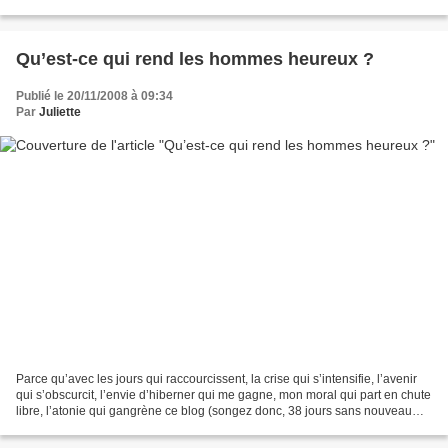
Haussmann, raser les sapinières...
Qu’est-ce qui rend les hommes heureux ?
Publié le 20/11/2008 à 09:34
Par
Juliette
Parce qu’avec les jours qui raccourcissent, la crise qui s’intensifie, l’avenir
qui s’obscurcit, l’envie d’hiberner qui me gagne, mon moral qui part en chute
libre, l’atonie qui gangrène ce blog (songez donc, 38 jours sans nouveau
billet, quel triste...