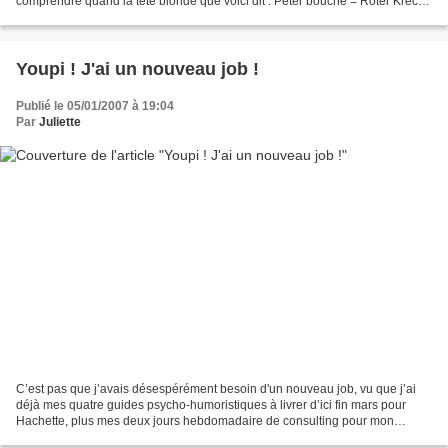
comprendre quand la tête blonde que voici dit : Péter bouche = Roter Krechk
= Shreck Pister Pan = Peter...
Youpi ! J'ai un nouveau job !
Publié le 05/01/2007 à 19:04
Par
Juliette
C’est pas que j’avais désespérément besoin d'un nouveau job, vu que j’ai
déjà mes quatre guides psycho-humoristiques à livrer d’ici fin mars pour
Hachette, plus mes deux jours hebdomadaire de consulting pour mon
ancienne boîte, sans compter ma petite...