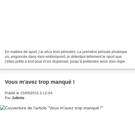
En matière de sport, j’ai vécu trois périodes. La première période phobique
où, engoncée dans mon embonpoint, je détestais tellement le sport que
j’étais prête à tout pour m’en dispenser, jusqu’à prétendre avoir mes règles
trois semaines par mois ! La...
Vous m'avez trop manqué !
Publié le 15/09/2015 à 12:04
Par
Juliette