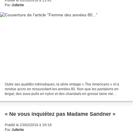
Publié le 05/10/2016 à 13:41
Par
Juliette
Outre ses qualités intrinsèques, la série vintage « The Americans » m’a
rendue accro en ressuscitant les années 80. Non que les pantalons en
tergal, des sous-pulls en nylon et des chandails en grosse laine me
manquent (ça me gratte rien qu’à les voir...
« Ne vous inquiétez pas Madame Sandner »
Publié le 23/02/2016 à 19:18
Par
Juliette