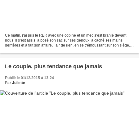
Ce matin, j’ai pris le RER avec une copine et un mec s’est branlé devant
nous. Il s’est assis, a posé son sac sur ses genoux, a caché ses mains
derrières et a fait son affaire, l’air de rien, en se trémoussant sur son siège.
Et nous, à part un « mais...
Le couple, plus tendance que jamais
Publié le 01/12/2015 à 13:24
Par
Juliette