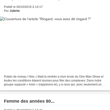
Publié le 06/10/2016 à 14:17
Par
Juliette
Putain de niveau ! Hier, c’était la rentrée à mon école du One-Man-Show et
toutes les conditions étaient réunies pour filer des complexes. Dans notre
groupe supposé « loisir » (rappelons-le), y a ceux qui, avec seulement un an
d’ancienneté comme moi,...
Femme des années 80...