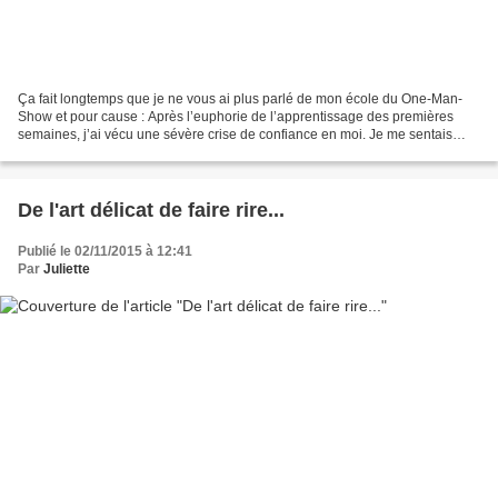
Ça fait longtemps que je ne vous ai plus parlé de mon école du One-Man-
Show et pour cause : Après l’euphorie de l’apprentissage des premières
semaines, j’ai vécu une sévère crise de confiance en moi. Je me sentais
nulle. Je pensais ne jamais y arriver....
De l'art délicat de faire rire...
Publié le 02/11/2015 à 12:41
Par
Juliette