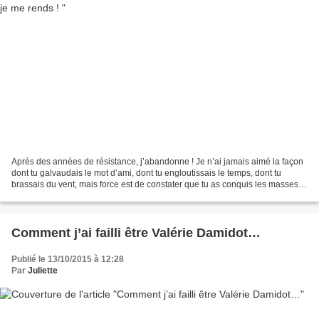
Après des années de résistance, j’abandonne ! Je n’ai jamais aimé la façon
dont tu galvaudais le mot d’ami, dont tu engloutissais le temps, dont tu
brassais du vent, mais force est de constater que tu as conquis les masses.
J’ai longtemps pensé que j’avais...
Comment j’ai failli être Valérie Damidot…
Publié le 13/10/2015 à 12:28
Par
Juliette