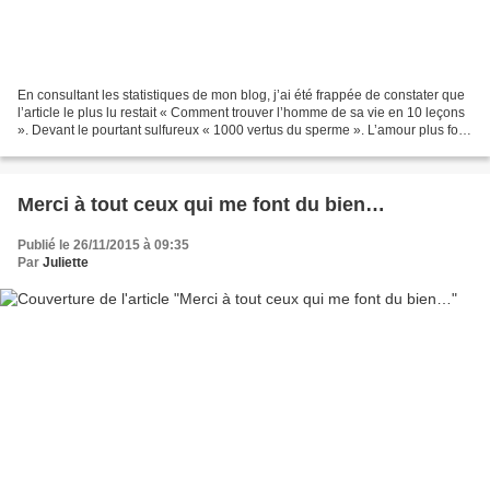
En consultant les statistiques de mon blog, j’ai été frappée de constater que
l’article le plus lu restait « Comment trouver l’homme de sa vie en 10 leçons
». Devant le pourtant sulfureux « 1000 vertus du sperme ». L’amour plus fort
que le sexe, en somme....
Merci à tout ceux qui me font du bien…
Publié le 26/11/2015 à 09:35
Par
Juliette