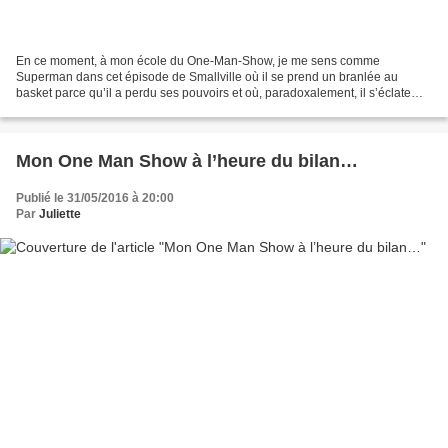
En ce moment, à mon école du One-Man-Show, je me sens comme
Superman dans cet épisode de Smallville où il se prend un branlée au
basket parce qu’il a perdu ses pouvoirs et où, paradoxalement, il s’éclate
comme jamais. Alors que je m’encroûte dans le confort...
Mon One Man Show à l’heure du bilan…
Publié le 31/05/2016 à 20:00
Par
Juliette