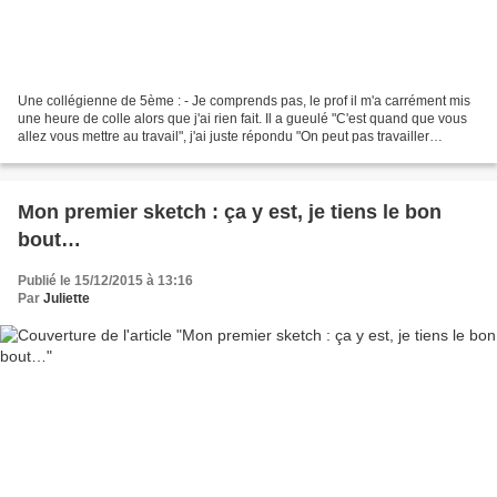
Une collégienne de 5ème : - Je comprends pas, le prof il m'a carrément mis
une heure de colle alors que j'ai rien fait. Il a gueulé "C'est quand que vous
allez vous mettre au travail", j'ai juste répondu "On peut pas travailler
Monsieur, si vous criez...
Mon premier sketch : ça y est, je tiens le bon
bout…
Publié le 15/12/2015 à 13:16
Par
Juliette