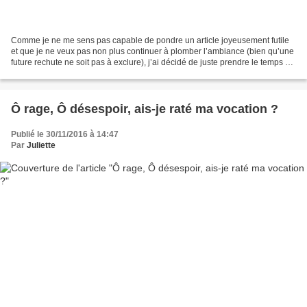
Comme je ne me sens pas capable de pondre un article joyeusement futile
et que je ne veux pas non plus continuer à plomber l’ambiance (bien qu’une
future rechute ne soit pas à exclure), j’ai décidé de juste prendre le temps de
remercier ceux qui me font...
Ô rage, Ô désespoir, ais-je raté ma vocation ?
Publié le 30/11/2016 à 14:47
Par
Juliette