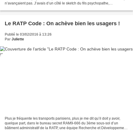
n’avançaient pas. J’avais d’un côté le sketch du fils psychopathe,
opérationnel dès la V2, ce qui devrait...
Le RATP Code : On achève bien les usagers !
Publié le 03/02/2016 à 13:26
Par
Juliette
Plus je fréquente les transports parisiens, plus je me dit qu’il doit y avoir,
quelque part, dans le bureau secret RAM9-666 du 3ème sous-sol d’un
bâtiment administratif de la RATP, une équipe Recherche et Développement
qui œuvre à trouver des moyens d’accroitre...