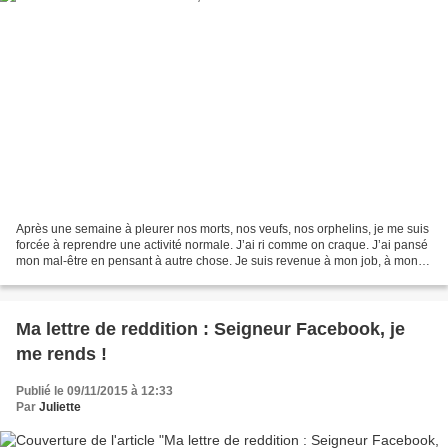
Après une semaine à pleurer nos morts, nos veufs, nos orphelins, je me suis
forcée à reprendre une activité normale. J’ai ri comme on craque. J’ai pansé
mon mal-être en pensant à autre chose. Je suis revenue à mon job, à mon
Pilates, à mon chantier, à...
Ma lettre de reddition : Seigneur Facebook, je
me rends !
Publié le 09/11/2015 à 12:33
Par
Juliette