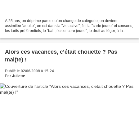
A 25 ans, on déprime parce qu’on change de catégorie, on devient
assimilée "adulte", on est dans la "vie active", fini la "carte jeune" et consorts,
les tarifs préférentiels, le "bah, t’es encore jeune", le droit au léger, à la
versatilité et à l’insouciance....
Alors ces vacances, c’était chouette ? Pas
mal(te) !
Publié le 02/06/2008 à 15:24
Par
Juliette