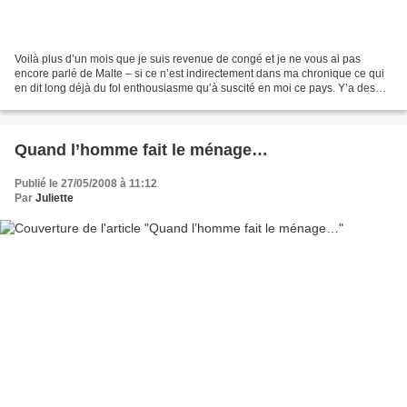
Voilà plus d’un mois que je suis revenue de congé et je ne vous ai pas
encore parlé de Malte – si ce n’est indirectement dans ma chronique ce qui
en dit long déjà du fol enthousiasme qu’à suscité en moi ce pays. Y’a des
vacances comme ça qui, dès le départ,...
Quand l’homme fait le ménage…
Publié le 27/05/2008 à 11:12
Par
Juliette