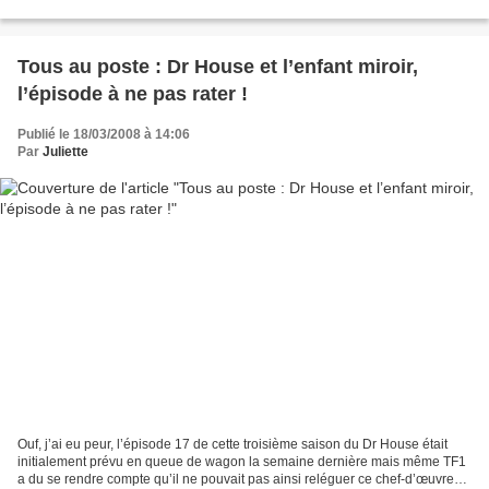
strictement féminine. Cet homme qui n’est...
Tous au poste : Dr House et l’enfant miroir,
l’épisode à ne pas rater !
Publié le 18/03/2008 à 14:06
Par
Juliette
Ouf, j’ai eu peur, l’épisode 17 de cette troisième saison du Dr House était
initialement prévu en queue de wagon la semaine dernière mais même TF1
a du se rendre compte qu’il ne pouvait pas ainsi reléguer ce chef-d’œuvre