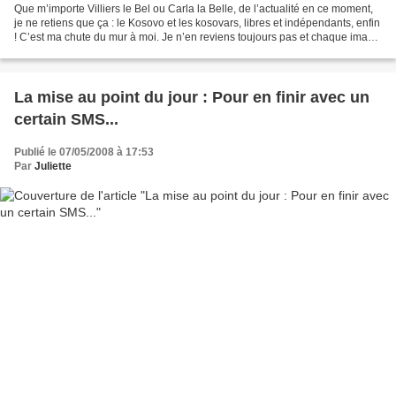
Que m’importe Villiers le Bel ou Carla la Belle, de l’actualité en ce moment,
je ne retiens que ça : le Kosovo et les kosovars, libres et indépendants, enfin
! C’est ma chute du mur à moi. Je n’en reviens toujours pas et chaque image
m’émeut, m’étrangle,...
La mise au point du jour : Pour en finir avec un
certain SMS...
Publié le 07/05/2008 à 17:53
Par
Juliette