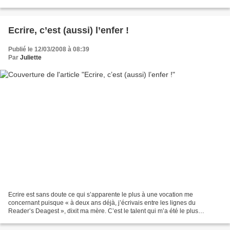
aux heures tardives de la nuit...
Ecrire, c’est (aussi) l’enfer !
Publié le 12/03/2008 à 08:39
Par
Juliette
Ecrire est sans doute ce qui s’apparente le plus à une vocation me
concernant puisque « à deux ans déjà, j’écrivais entre les lignes du
Reader’s Deagest », dixit ma mère. C’est le talent qui m’a été le plus
précocement reconnu, qui a fait mes rares heures...