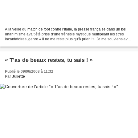
A la veille du match de foot contre l’Italie, la presse française dans un bel
unanimisme avait été prise d’une frénésie mystique multipliant les titres
incantatoires, genre « il ne me reste plus qu’à prier ! ». Je me souviens avoir
pensé qu’il fallait...
« T’as de beaux restes, tu sais ! »
Publié le 09/06/2008 à 11:32
Par
Juliette